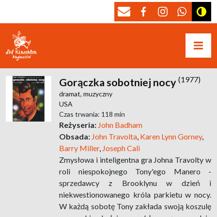
(1977)
Gorączka sobotniej nocy
dramat,
muzyczny
USA
Czas trwania: 118 min
Reżyseria:
John Badham
Obsada:
John Travolta
,
Karen Lynn Gorney
,
Barry Miller
,
Joseph Cali
Zmysłowa i inteligentna gra Johna Travolty w
roli niespokojnego Tony'ego Manero -
sprzedawcy z Brooklynu w dzień i
niekwestionowanego króla parkietu w nocy.
W każdą sobotę Tony zakłada swoją koszulę