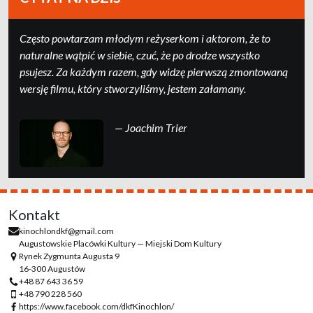
Często powtarzam młodym reżyserkom i aktorom, że to
naturalne wątpić w siebie, czuć, że po drodze wszystko
psujesz. Za każdym razem, gdy widzę pierwszą zmontowaną
wersję filmu, który stworzyliśmy, jestem załamany.
— Joachim Trier
Kontakt
kinochlondkf@gmail.com
Augustowskie Placówki Kultury — Miejski Dom Kultury
Rynek Zygmunta Augusta 9
16-300 Augustów
+48 87 643 36 59
+48 790 228 560
https://www.facebook.com/dkfKinochlon/