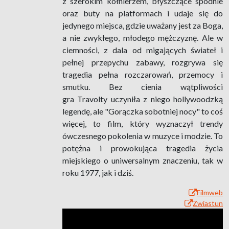
z szerokim kołnierzem, błyszczące spodnie
oraz buty na platformach i udaje się do
jedynego miejsca, gdzie uważany jest za Boga,
a nie zwykłego, młodego mężczyznę. Ale w
ciemności, z dala od migających świateł i
pełnej przepychu zabawy, rozgrywa się
tragedia pełna rozczarowań, przemocy i
smutku. Bez cienia wątpliwości
gra Travolty uczyniła z niego hollywoodzką
legendę, ale "Gorączka sobotniej nocy" to coś
więcej, to film, który wyznaczył trendy
ówczesnego pokolenia w muzyce i modzie. To
potężna i prowokująca tragedia życia
miejskiego o uniwersalnym znaczeniu, tak w
roku 1977, jak i dziś.
Filmweb
Zwiastun