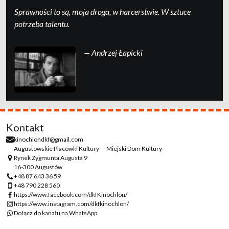
Sprawności to są, moja droga, w harcerstwie. W sztuce
potrzeba talentu.
— Andrzej Łapicki
Kontakt
kinochlondkf@gmail.com
Augustowskie Placówki Kultury — Miejski Dom Kultury
Rynek Zygmunta Augusta 9
16-300 Augustów
+48 87 643 36 59
+48 790 228 560
https://www.facebook.com/dkfKinochlon/
https://www.instagram.com/dkfkinochlon/
Dołącz do kanału na WhatsApp