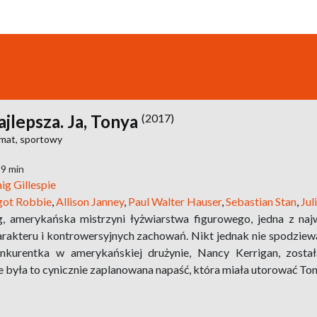
jlepsza. Ja, Tonya
(2017)
mat,
sportowy
19 min
ig Gillespie
ot Robbie
,
Allison Janney
,
Paul Walter Hauser
,
Sebastian Stan
,
Jul
, amerykańska mistrzyni łyżwiarstwa figurowego, jedna z najw
rakteru i kontrowersyjnych zachowań. Nikt jednak nie spodziewał
nkurentka w amerykańskiej drużynie, Nancy Kerrigan, zosta
e była to cynicznie zaplanowana napaść, która miała utorować Ton