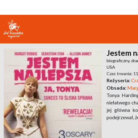
Jestem na
biograficzny,
dra
USA
Czas trwania: 1
Reżyseria:
Cra
Obsada:
Marg
Tonya Harding
niełatwego cha
jej główna ko
podejrzewał, ż