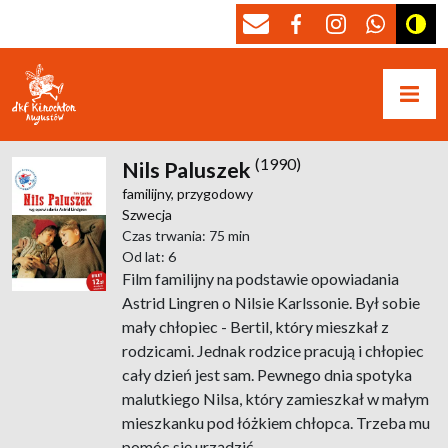
(1990)
Nils Paluszek
familijny,
przygodowy
Szwecja
Czas trwania: 75 min
Od lat: 6
Film familijny na podstawie opowiadania
Astrid Lingren o Nilsie Karlssonie. Był sobie
mały chłopiec - Bertil, który mieszkał z
rodzicami. Jednak rodzice pracują i chłopiec
cały dzień jest sam. Pewnego dnia spotyka
malutkiego Nilsa, który zamieszkał w małym
mieszkanku pod łóżkiem chłopca. Trzeba mu
pomóc się urządzić...