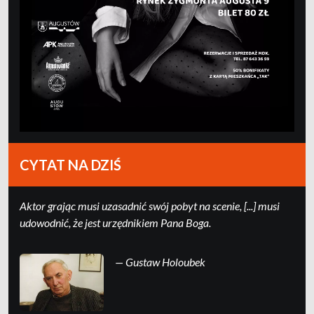
CYTAT NA DZIŚ
Ak­tor grając mu­si uza­sad­nić swój po­byt na sce­nie, [...] mu­si
udo­wod­nić, że jest urzędni­kiem Pa­na Boga.
— Gustaw Holoubek