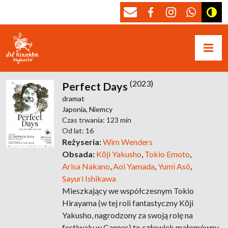
(2023)
Perfect Days
dramat
Japonia,
Niemcy
Czas trwania: 123 min
Od lat: 16
Reżyseria:
Wim Wenders
Obsada:
Kōji Yakusho
,
Tokio Emoto
,
Arisa Nakano
,
Aoi Yamada
,
Yumi Asô
,
Sayuri Ishikawa
Mieszkający we współczesnym Tokio
Hirayama (w tej roli fantastyczny Kōji
Yakusho, nagrodzony za swoją rolę na
festiwalu w Cannes) to człowiek małomówny