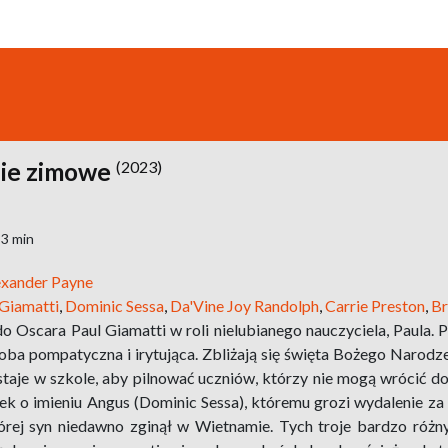
nie zimowe
(2023)
33 min
exander Payne
 Giamatti
,
Dominic Sessa
,
Da'Vine Joy Randolph
,
Carrie Preston
,
Br
Oscara Paul Giamatti w roli nielubianego nauczyciela, Paula. P
oba pompatyczna i irytująca. Zbliżają się święta Bożego Narodzen
taje w szkole, aby pilnować uczniów, którzy nie mogą wrócić do
ek o imieniu Angus (Dominic Sessa), któremu grozi wydalenie z
tórej syn niedawno zginął w Wietnamie. Tych troje bardzo róż