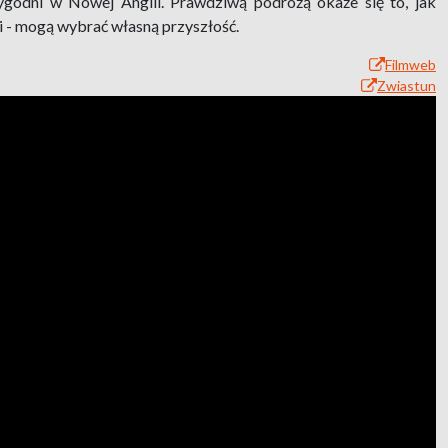
ygodni w Nowej Anglii. Prawdziwą podróżą okaże się to, jak
i - mogą wybrać własną przyszłość.
Filmweb
Zwiastun