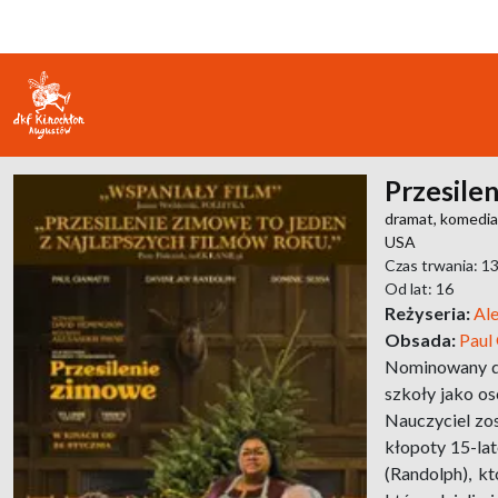
Przesile
dramat,
komedia
USA
Czas trwania: 1
Od lat: 16
Reżyseria:
Al
Obsada:
Paul
Nominowany do 
szkoły jako os
Nauczyciel zos
kłopoty 15-lat
(Randolph), k