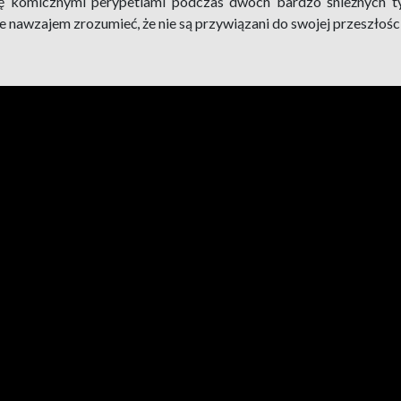
się komicznymi perypetiami podczas dwóch bardzo śnieżnych t
 nawzajem zrozumieć, że nie są przywiązani do swojej przeszłośc