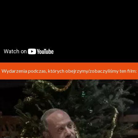
Wydarzenia podczas, których obejrzymy/zobaczyliśmy ten film: