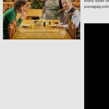
która dzieli 
pomagają sobie