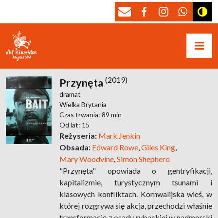
(2019)
Przynęta
dramat
Wielka Brytania
Czas trwania: 89 min
Od lat: 15
Reżyseria:
Mark Jenkin
Obsada:
Edward Rowe
,
Giles King
,
Mary Woodvine
,
Simon Shepherd
"Przynęta" opowiada o gentryfikacji,
kapitalizmie, turystycznym tsunami i
klasowych konfliktach. Kornwalijska wieś, w
której rozgrywa się akcja, przechodzi właśnie
transformację z osady rybackiej w nadmorski