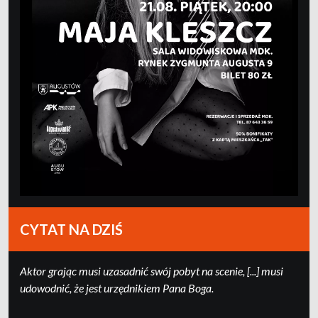
CYTAT NA DZIŚ
Ak­tor grając mu­si uza­sad­nić swój po­byt na sce­nie, [...] mu­si
udo­wod­nić, że jest urzędni­kiem Pa­na Boga.