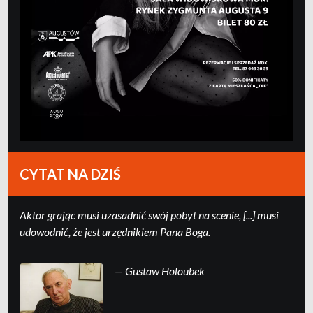
CYTAT NA DZIŚ
Ak­tor grając mu­si uza­sad­nić swój po­byt na sce­nie, [...] mu­si
udo­wod­nić, że jest urzędni­kiem Pa­na Boga.
— Gustaw Holoubek