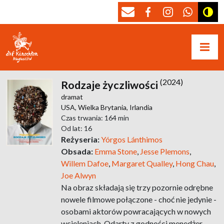
(2024)
Rodzaje życzliwości
dramat
USA,
Wielka Brytania,
Irlandia
Czas trwania: 164 min
Od lat: 16
Reżyseria:
Yórgos Lánthimos
Obsada:
Emma Stone
,
Jesse Plemons
,
Willem Dafoe
,
Margaret Qualley
,
Hong Chau
,
Joe Alwyn
Na obraz składają się trzy pozornie odrębne
nowele filmowe połączone - choć nie jedynie -
osobami aktorów powracających w nowych
wcieleniach. Odarty z godności menedżer