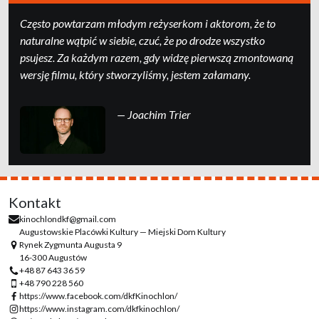
Często powtarzam młodym reżyserkom i aktorom, że to
naturalne wątpić w siebie, czuć, że po drodze wszystko
psujesz. Za każdym razem, gdy widzę pierwszą zmontowaną
wersję filmu, który stworzyliśmy, jestem załamany.
— Joachim Trier
Kontakt
kinochlondkf@gmail.com
Augustowskie Placówki Kultury — Miejski Dom Kultury
Rynek Zygmunta Augusta 9
16-300 Augustów
+48 87 643 36 59
+48 790 228 560
https://www.facebook.com/dkfKinochlon/
https://www.instagram.com/dkfkinochlon/