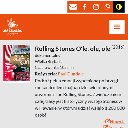
(2016)
Rolling Stones O'le, ole, ole
dokumentalny
Wielka Brytania
Czas trwania: 105 min
Reżyseria:
Paul Dugdale
Podróż pełna emocji wypełniona po brzegi
rockandrollem i najbardziej wielbionymi
utworami The Rolling Stones. Zwieńczeniem
całej trasy jest historyczny występ Stonesów
w Hawanie, w którym udział wzięło 1 200 000
osób!
Filmweb
Zwiastun