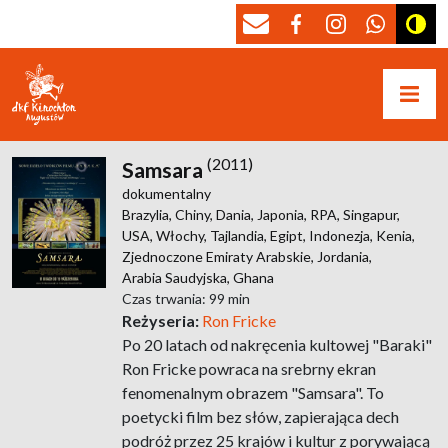
(2011)
Samsara
dokumentalny
Brazylia,
Chiny,
Dania,
Japonia,
RPA,
Singapur,
USA,
Włochy,
Tajlandia,
Egipt,
Indonezja,
Kenia,
Zjednoczone Emiraty Arabskie,
Jordania,
Arabia Saudyjska,
Ghana
Czas trwania: 99 min
Reżyseria:
Ron Fricke
Po 20 latach od nakręcenia kultowej "Baraki"
Ron Fricke powraca na srebrny ekran
fenomenalnym obrazem "Samsara". To
poetycki film bez słów, zapierająca dech
podróż przez 25 krajów i kultur z porywającą