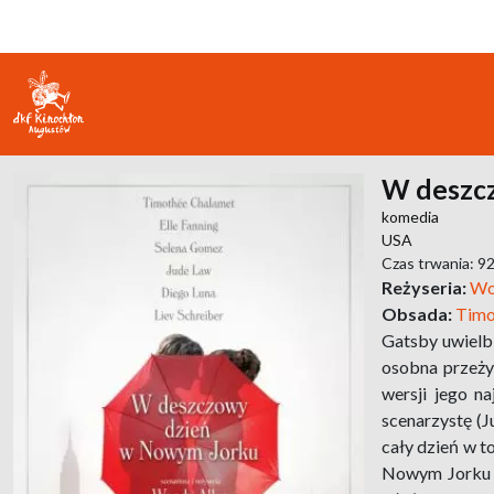
W deszc
komedia
USA
Czas trwania: 9
Reżyseria:
Wo
Obsada:
Timo
Gatsby uwielbi
osobna przeży
wersji jego n
scenarzystę (J
cały dzień w t
Nowym Jorku sp