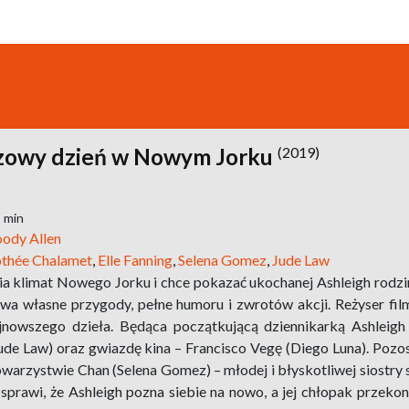
zowy dzień w Nowym Jorku
(2019)
2 min
ody Allen
thée Chalamet
,
Elle Fanning
,
Selena Gomez
,
Jude Law
a klimat Nowego Jorku i chce pokazać ukochanej Ashleigh rodzin
wa własne przygody, pełne humoru i zwrotów akcji. Reżyser fil
ajnowszego dzieła. Będąca początkującą dziennikarką Ashleigh
ude Law) oraz gwiazdę kina – Francisco Vegę (Diego Luna).
Pozos
owarzystwie Chan (Selena Gomez) – młodej i błyskotliwej siostr
rawi, że Ashleigh pozna siebie na nowo, a jej chłopak przekona si