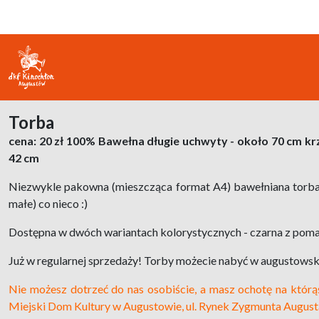
Torba
cena: 20 zł
100% Bawełna
długie uchwyty - około 70 cm
kr
42 cm
Niezwykle pakowna (mieszcząca format A4) bawełniana torba, kt
małe) co nieco :)
Dostępna w dwóch wariantach kolorystycznych - czarna z 
Już w regularnej sprzedaży! Torby możecie nabyć w augustow
Nie możesz dotrzeć do nas osobiście, a masz ochotę na którąś 
Miejski Dom Kultury w Augustowie, ul. Rynek Zygmunta Augusta 