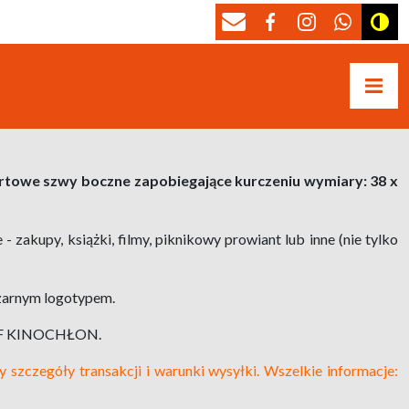
rtowe szwy boczne zapobiegające kurczeniu
wymiary: 38 x
zakupy, książki, filmy, piknikowy prowiant lub inne (nie tylko
arnym logotypem.
 DKF KINOCHŁON.
y szczegóły transakcji i warunki wysyłki. Wszelkie informacje: