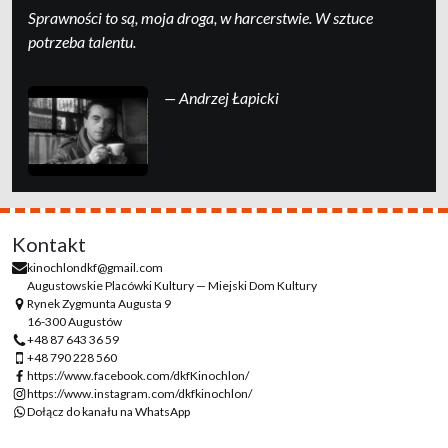
Sprawności to są, moja droga, w harcerstwie. W sztuce
potrzeba talentu.
— Andrzej Łapicki
Kontakt
kinochlondkf@gmail.com
Augustowskie Placówki Kultury — Miejski Dom Kultury
Rynek Zygmunta Augusta 9
16-300 Augustów
+48 87 643 36 59
+48 790 228 560
https://www.facebook.com/dkfKinochlon/
https://www.instagram.com/dkfkinochlon/
Dołącz do kanału na WhatsApp