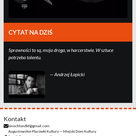
CYTAT NA DZIŚ
Sprawności to są, moja droga, w harcerstwie. W sztuce
potrzeba talentu.
— Andrzej Łapicki
Kontakt
kinochlondkf@gmail.com
Augustowskie Placówki Kultury — Miejski Dom Kultury