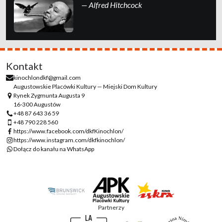
— Alfred Hitchcock
Kontakt
kinochlondkf@gmail.com
Augustowskie Placówki Kultury — Miejski Dom Kultury
Rynek Zygmunta Augusta 9
16-300 Augustów
+48 87 643 36 59
+48 790 228 560
https://www.facebook.com/dkfKinochlon/
https://www.instagram.com/dkfkinochlon/
Dołącz do kanału na WhatsApp
Partnerzy