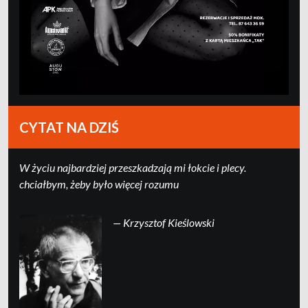
CYTAT NA DZIŚ
W życiu najbardziej przeszkadzają mi łokcie i plecy.
chciałbym, żeby było więcej rozumu
— Krzysztof Kieślowski