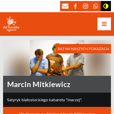
RAZ NA NASZYCH POKAZACH
Marcin Mitkiewicz
Satyryk białostockiego kabaretu "Inaczej".
Wydarzenia z udziałem Marcin Mitkiewicz: