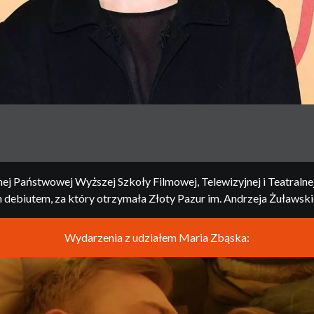
j Państwowej Wyższej Szkoły Filmowej, Telewizyjnej i Teatralnej 
 debiutem, za który otrzymała Złoty Pazur im. Andrzeja Żuławsk
Wydarzenia z udziałem Maria Zbąska: