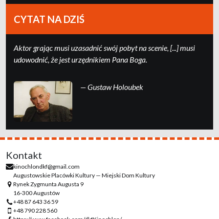
CYTAT NA DZIŚ
Ak­tor grając mu­si uza­sad­nić swój po­byt na sce­nie, [...] mu­si
udo­wod­nić, że jest urzędni­kiem Pa­na Boga.
— Gustaw Holoubek
Kontakt
kinochlondkf@gmail.com
Augustowskie Placówki Kultury — Miejski Dom Kultury
Rynek Zygmunta Augusta 9
16-300 Augustów
+48 87 643 36 59
+48 790 228 560