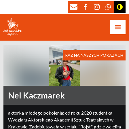
RAZ NA NASZYCH POKAZACH
Nel Kaczmarek
aktorka młodego pokolenia; od roku 2020 studentka
Wydziału Aktorskiego Akademii Sztuk Teatralnych w
Krakowie. Zadebiutowała w serialu "Rojst", gdzie wcieliła