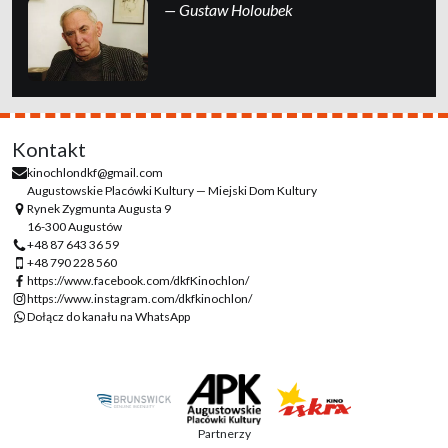
— Gustaw Holoubek
Kontakt
kinochlondkf@gmail.com
Augustowskie Placówki Kultury — Miejski Dom Kultury
Rynek Zygmunta Augusta 9
16-300 Augustów
+48 87 643 36 59
+48 790 228 560
https://www.facebook.com/dkfKinochlon/
https://www.instagram.com/dkfkinochlon/
Dołącz do kanału na WhatsApp
Partnerzy