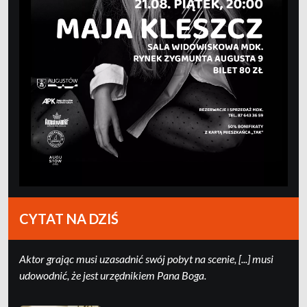
CYTAT NA DZIŚ
Ak­tor grając mu­si uza­sad­nić swój po­byt na sce­nie, [...] mu­si
udo­wod­nić, że jest urzędni­kiem Pa­na Boga.