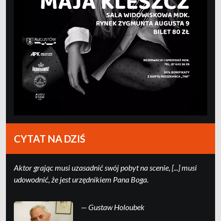
CYTAT NA DZIŚ
Ak­tor grając mu­si uza­sad­nić swój po­byt na sce­nie, [...] mu­si
udo­wod­nić, że jest urzędni­kiem Pa­na Boga.
— Gustaw Holoubek