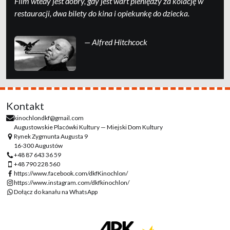
Film wtedy jest dobry, gdy jest wart pieniędzy za kolację w
restauracji, dwa bilety do kina i opiekunkę do dziecka.
— Alfred Hitchcock
Kontakt
kinochlondkf@gmail.com
Augustowskie Placówki Kultury — Miejski Dom Kultury
Rynek Zygmunta Augusta 9
16-300 Augustów
+48 87 643 36 59
+48 790 228 560
https://www.facebook.com/dkfKinochlon/
https://www.instagram.com/dkfkinochlon/
Dołącz do kanału na WhatsApp