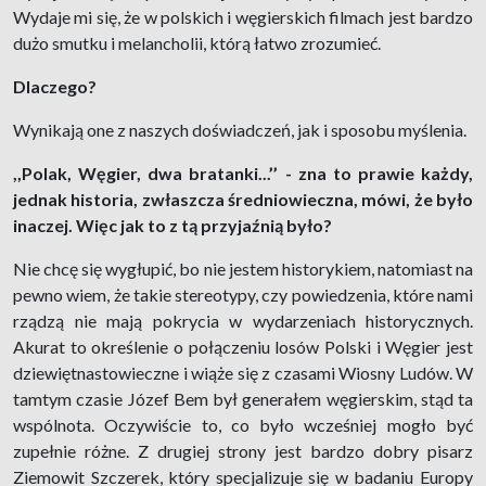
Wydaje mi się, że w polskich i węgierskich filmach jest bardzo
dużo smutku i melancholii, którą łatwo zrozumieć.
Dlaczego?
Wynikają one z naszych doświadczeń, jak i sposobu myślenia.
,,Polak, Węgier, dwa bratanki...’’ - zna to prawie każdy,
jednak historia, zwłaszcza średniowieczna, mówi, że było
inaczej. Więc jak to z tą przyjaźnią było?
Nie chcę się wygłupić, bo nie jestem historykiem, natomiast na
pewno wiem, że takie stereotypy, czy powiedzenia, które nami
rządzą nie mają pokrycia w wydarzeniach historycznych.
Akurat to określenie o połączeniu losów Polski i Węgier jest
dziewiętnastowieczne i wiąże się z czasami Wiosny Ludów. W
tamtym czasie Józef Bem był generałem węgierskim, stąd ta
wspólnota. Oczywiście to, co było wcześniej mogło być
zupełnie różne. Z drugiej strony jest bardzo dobry pisarz
Ziemowit Szczerek, który specjalizuje się w badaniu Europy