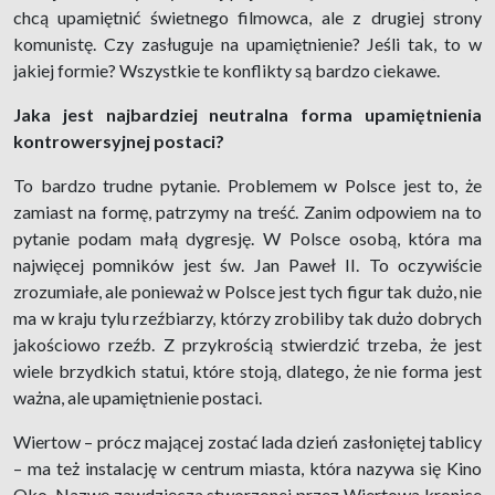
chcą upamiętnić świetnego filmowca, ale z drugiej strony
komunistę. Czy zasługuje na upamiętnienie? Jeśli tak, to w
jakiej formie? Wszystkie te konflikty są bardzo ciekawe.
Jaka jest najbardziej neutralna forma upamiętnienia
kontrowersyjnej postaci?
To bardzo trudne pytanie. Problemem w Polsce jest to, że
zamiast na formę, patrzymy na treść. Zanim odpowiem na to
pytanie podam małą dygresję. W Polsce osobą, która ma
najwięcej pomników jest św. Jan Paweł II. To oczywiście
zrozumiałe, ale ponieważ w Polsce jest tych figur tak dużo, nie
ma w kraju tylu rzeźbiarzy, którzy zrobiliby tak dużo dobrych
jakościowo rzeźb. Z przykrością stwierdzić trzeba, że jest
wiele brzydkich statui, które stoją, dlatego, że nie forma jest
ważna, ale upamiętnienie postaci.
Wiertow – prócz mającej zostać lada dzień zasłoniętej tablicy
– ma też instalację w centrum miasta, która nazywa się Kino
Oko. Nazwę zawdzięcza stworzonej przez Wiertowa kronice