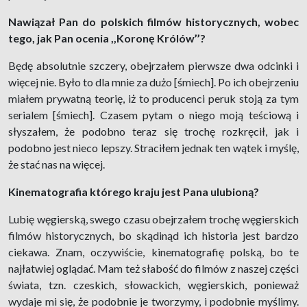
Nawiązał Pan do polskich filmów historycznych, wobec
tego, jak Pan ocenia ,,Koronę Królów’’?
Będę absolutnie szczery, obejrzałem pierwsze dwa odcinki i
więcej nie. Było to dla mnie za dużo [śmiech]. Po ich obejrzeniu
miałem prywatną teorię, iż to producenci peruk stoją za tym
serialem [śmiech]. Czasem pytam o niego moją teściową i
słyszałem, że podobno teraz się trochę rozkręcił, jak i
podobno jest nieco lepszy. Straciłem jednak ten wątek i myślę,
że stać nas na więcej.
Kinematografia którego kraju jest Pana ulubioną?
Lubię węgierską, swego czasu obejrzałem trochę węgierskich
filmów historycznych, bo skądinąd ich historia jest bardzo
ciekawa. Znam, oczywiście, kinematografię polską, bo te
najłatwiej oglądać. Mam też słabość do filmów z naszej części
świata, tzn. czeskich, słowackich, węgierskich, ponieważ
wydaje mi się, że podobnie je tworzymy, i podobnie myślimy.