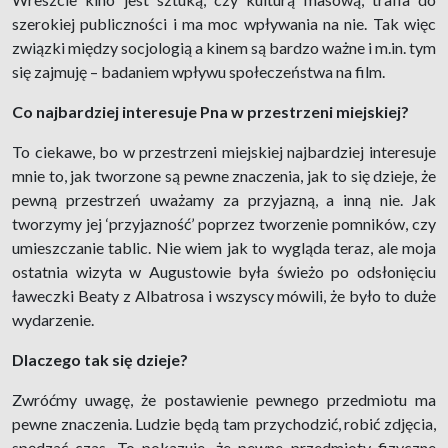
szerokiej publiczności i ma moc wpływania na nie. Tak więc
związki między socjologią a kinem są bardzo ważne i m.in. tym
się zajmuję – badaniem wpływu społeczeństwa na film.
Co najbardziej interesuje Pna w przestrzeni miejskiej?
To ciekawe, bo w przestrzeni miejskiej najbardziej interesuje
mnie to, jak tworzone są pewne znaczenia, jak to się dzieje, że
pewną przestrzeń uważamy za przyjazną, a inną nie. Jak
tworzymy jej ‘przyjazność’ poprzez tworzenie pomników, czy
umieszczanie tablic. Nie wiem jak to wygląda teraz, ale moja
ostatnia wizyta w Augustowie była świeżo po odsłonięciu
ławeczki Beaty z Albatrosa i wszyscy mówili, że było to duże
wydarzenie.
Dlaczego tak się dzieje?
Zwróćmy uwagę, że postawienie pewnego przedmiotu ma
pewne znaczenia. Ludzie będą tam przychodzić, robić zdjęcia,
spędzać czas. To pokazuje, że pewne przedmioty fizyczne