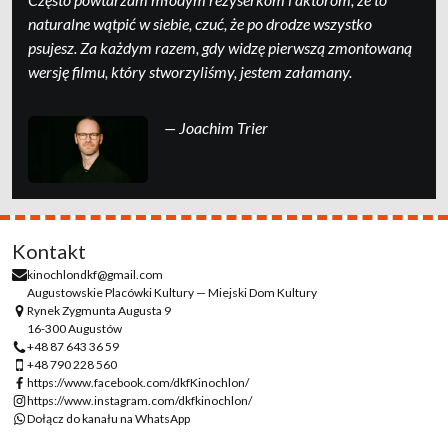
naturalne wątpić w siebie, czuć, że po drodze wszystko
psujesz. Za każdym razem, gdy widzę pierwszą zmontowaną
wersję filmu, który stworzyliśmy, jestem załamany.
— Joachim Trier
Kontakt
kinochlondkf@gmail.com
Augustowskie Placówki Kultury — Miejski Dom Kultury
Rynek Zygmunta Augusta 9
16-300 Augustów
+48 87 643 36 59
+48 790 228 560
https://www.facebook.com/dkfKinochlon/
https://www.instagram.com/dkfkinochlon/
Dołącz do kanału na WhatsApp