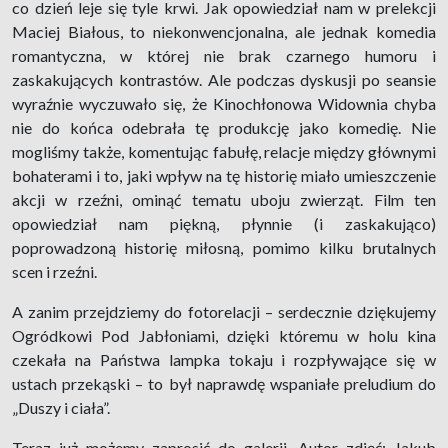
co dzień leje się tyle krwi. Jak opowiedział nam w prelekcji
Maciej Białous, to niekonwencjonalna, ale jednak komedia
romantyczna, w której nie brak czarnego humoru i
zaskakujących kontrastów. Ale podczas dyskusji po seansie
wyraźnie wyczuwało się, że Kinochłonowa Widownia chyba
nie do końca odebrała tę produkcję jako komedię. Nie
mogliśmy także, komentując fabułę, relacje między głównymi
bohaterami i to, jaki wpływ na tę historię miało umieszczenie
akcji w rzeźni, ominąć tematu uboju zwierząt. Film ten
opowiedział nam piękną, płynnie (i zaskakująco)
poprowadzoną historię miłosną, pomimo kilku brutalnych
scen i rzeźni.
A zanim przejdziemy do fotorelacji – serdecznie dziękujemy
Ogródkowi Pod Jabłoniami, dzięki któremu w holu kina
czekała na Państwa lampka tokaju i rozpływające się w
ustach przekąski – to był naprawdę wspaniałe preludium do
„Duszy i ciała”.
Teraz już możemy zaprosić do galerii. Autor zdjęć: Jakub