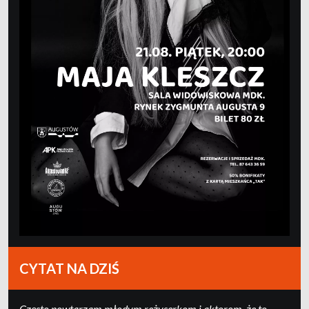
CYTAT NA DZIŚ
Często powtarzam młodym reżyserkom i aktorom, że to