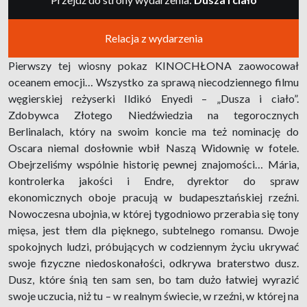
Relacja z wydarzenia
Pierwszy tej wiosny pokaz KINOCHŁONA zaowocował
oceanem emocji… Wszystko za sprawą niecodziennego filmu
węgierskiej reżyserki Ildikó Enyedi – „Dusza i ciało”.
Zdobywca Złotego Niedźwiedzia na tegorocznych
Berlinalach, który na swoim koncie ma też nominację do
Oscara niemal dosłownie wbił Naszą Widownię w fotele.
Obejrzeliśmy wspólnie historię pewnej znajomości… Mária,
kontrolerka jakości i Endre, dyrektor do spraw
ekonomicznych oboje pracują w budapesztańskiej rzeźni.
Nowoczesna ubojnia, w której tygodniowo przerabia się tony
mięsa, jest tłem dla pięknego, subtelnego romansu. Dwoje
spokojnych ludzi, próbujących w codziennym życiu ukrywać
swoje fizyczne niedoskonałości, odkrywa braterstwo dusz.
Dusz, które śnią ten sam sen, bo tam dużo łatwiej wyrazić
swoje uczucia, niż tu – w realnym świecie, w rzeźni, w której na