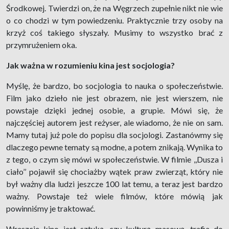
Środkowej. Twierdzi on, że na Węgrzech zupełnie nikt nie wie
o co chodzi w tym powiedzeniu. Praktycznie trzy osoby na
krzyż coś takiego słyszały. Musimy to wszystko brać z
przymrużeniem oka.
Jak ważna w rozumieniu kina jest socjologia?
Myślę, że bardzo, bo socjologia to nauka o społeczeństwie.
Film jako dzieło nie jest obrazem, nie jest wierszem, nie
powstaje dzięki jednej osobie, a grupie. Mówi się, że
najczęściej autorem jest reżyser, ale wiadomo, że nie on sam.
Mamy tutaj już pole do popisu dla socjologi. Zastanówmy się
dlaczego pewne tematy są modne, a potem znikają. Wynika to
z tego, o czym się mówi w społeczeństwie. W filmie ,,Dusza i
ciało’’ pojawił się chociażby wątek praw zwierząt, który nie
był ważny dla ludzi jeszcze 100 lat temu, a teraz jest bardzo
ważny. Powstaje też wiele filmów, które mówią jak
powinniśmy je traktować.
Wreszcie kino jest sztuką, czy kulturą masową, trafia do