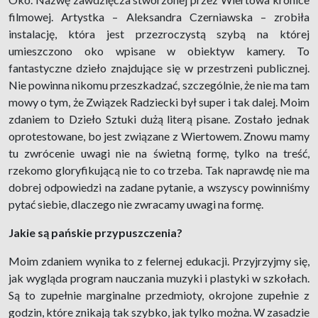
filmowej. Artystka – Aleksandra Czerniawska – zrobiła
instalację, która jest przezroczystą szybą na której
umieszczono oko wpisane w obiektyw kamery. To
fantastyczne dzieło znajdujące się w przestrzeni publicznej.
Nie powinna nikomu przeszkadzać, szczególnie, że nie ma tam
mowy o tym, że Związek Radziecki był super i tak dalej. Moim
zdaniem to Dzieło Sztuki dużą literą pisane. Zostało jednak
oprotestowane, bo jest związane z Wiertowem. Znowu mamy
tu zwrócenie uwagi nie na świetną formę, tylko na treść,
rzekomo gloryfikującą nie to co trzeba. Tak naprawdę nie ma
dobrej odpowiedzi na zadane pytanie, a wszyscy powinniśmy
pytać siebie, dlaczego nie zwracamy uwagi na formę.
Jakie są pańskie przypuszczenia?
Moim zdaniem wynika to z felernej edukacji. Przyjrzyjmy się,
jak wygląda program nauczania muzyki i plastyki w szkołach.
Są to zupełnie marginalne przedmioty, okrojone zupełnie z
godzin, które znikają tak szybko, jak tylko można. W zasadzie