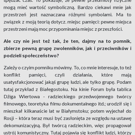
mogą mieć wartość symboliczną. Bardzo ciekawi mnie jak
przestrzeń jest naznaczana różnymi symbolami. Ma to
związek z moją teorią dotycz. miejsc pamięci: pewne miejsca
przestrzeni mają moc przypominania miejsc z przeszłości.
Ale czy nie jest też tak, że ten, dajmy na to pomnik,
zbierze pewną grupę zwolenników, jak i przeciwników i
podzieli społeczeństwo?
Zależy o czyim pomniku mówimy. To, co mnie interesuje, to też
konflikt pamięci, czyli działania, które mają
usatysfakcjonować jakąś grupę ludzi, ale tylko grupę. Podam
tutaj przykład z Białegostoku. Na kinie Forum była tablica
Dżiga Wiertowa - radzieckiego przedwojennego twórcy
filmowego, teoretyka filmu dokumentalnego itd.; urodził się i
mieszkał kilkanaście lat w Białymstoku; potem wyjechał do
Rosji – która teraz musi być zasłonięta ze względu na ustawę
dekomunizacyjną. Był twórcą radzieckim, więc propagował
ustrój komunistyczny. Tutaj pojawia się konflikt ludzi, którzy