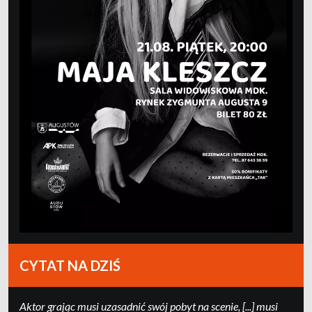
CYTAT NA DZIŚ
Ak­tor grając mu­si uza­sad­nić swój po­byt na sce­nie, [...] mu­si