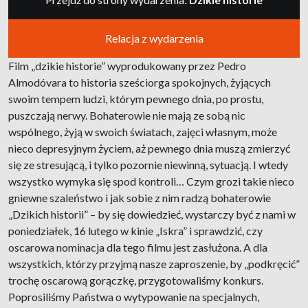
Relacja z wydarzenia
Film „dzikie historie” wyprodukowany przez Pedro
Almodóvara to historia sześciorga spokojnych, żyjących
swoim tempem ludzi, którym pewnego dnia, po prostu,
puszczają nerwy. Bohaterowie nie mają ze sobą nic
wspólnego, żyją w swoich światach, zajęci własnym, może
nieco depresyjnym życiem, aż pewnego dnia muszą zmierzyć
się ze stresującą, i tylko pozornie niewinną, sytuacją. I wtedy
wszystko wymyka się spod kontroli… Czym grozi takie nieco
gniewne szaleństwo i jak sobie z nim radzą bohaterowie
„Dzikich historii” – by się dowiedzieć, wystarczy być z nami w
poniedziałek, 16 lutego w kinie „Iskra” i sprawdzić, czy
oscarowa nominacja dla tego filmu jest zasłużona. A dla
wszystkich, którzy przyjmą nasze zaproszenie, by „podkręcić”
trochę oscarową gorączkę, przygotowaliśmy konkurs.
Poprosiliśmy Państwa o wytypowanie na specjalnych,