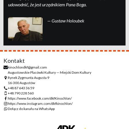
udo­wod­nić, że jest urzędni­kiem Pa­na Boga.
— Gustaw Holoubek
Kontakt
kinochlondkf@gmail.com
Augustowskie Placówki Kultury — Miejski Dom Kultury
Rynek Zygmunta Augusta 9
16-300 Augustów
+48 87 643 36 59
+48 790 228 560
https://www.facebook.com/dkfKinochlon/
https://www.instagram.com/dkfkinochlon/
Dołącz do kanału na WhatsApp