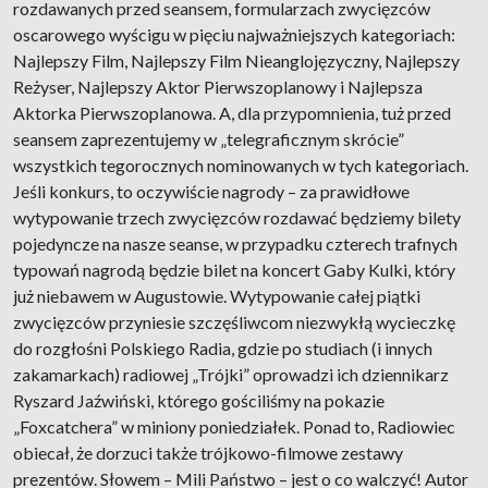
rozdawanych przed seansem, formularzach zwycięzców
oscarowego wyścigu w pięciu najważniejszych kategoriach:
Najlepszy Film, Najlepszy Film Nieanglojęzyczny, Najlepszy
Reżyser, Najlepszy Aktor Pierwszoplanowy i Najlepsza
Aktorka Pierwszoplanowa. A, dla przypomnienia, tuż przed
seansem zaprezentujemy w „telegraficznym skrócie”
wszystkich tegorocznych nominowanych w tych kategoriach.
Jeśli konkurs, to oczywiście nagrody – za prawidłowe
wytypowanie trzech zwycięzców rozdawać będziemy bilety
pojedyncze na nasze seanse, w przypadku czterech trafnych
typowań nagrodą będzie bilet na koncert Gaby Kulki, który
już niebawem w Augustowie. Wytypowanie całej piątki
zwycięzców przyniesie szczęśliwcom niezwykłą wycieczkę
do rozgłośni Polskiego Radia, gdzie po studiach (i innych
zakamarkach) radiowej „Trójki” oprowadzi ich dziennikarz
Ryszard Jaźwiński, którego gościliśmy na pokazie
„Foxcatchera” w miniony poniedziałek. Ponad to, Radiowiec
obiecał, że dorzuci także trójkowo-filmowe zestawy
prezentów. Słowem – Mili Państwo – jest o co walczyć! Autor