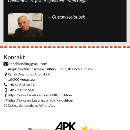
udo­wod­nić, że jest urzędni­kiem Pa­na Boga.
— Gustaw Holoubek
Kontakt
kinochlondkf@gmail.com
Augustowskie Placówki Kultury — Miejski Dom Kultury
Rynek Zygmunta Augusta 9
16-300 Augustów
+48 87 643 36 59
+48 790 228 560
https://www.facebook.com/dkfKinochlon/
https://www.instagram.com/dkfkinochlon/
Dołącz do kanału na WhatsApp