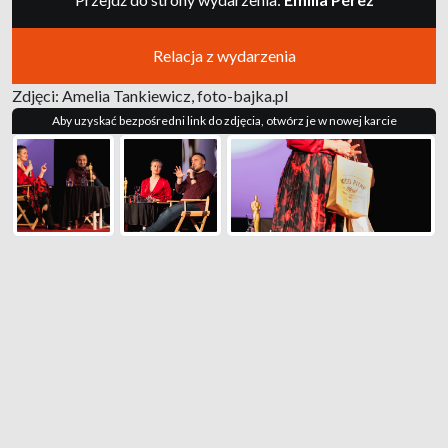
Relacja z wydarzenia
Zdjęci: Amelia Tankiewicz, foto-bajka.pl
Aby uzyskać bezpośredni link do zdjęcia, otwórz je w nowej karcie