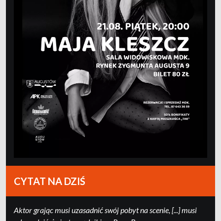
CYTAT NA DZIŚ
Ak­tor grając mu­si uza­sad­nić swój po­byt na sce­nie, [...] mu­si