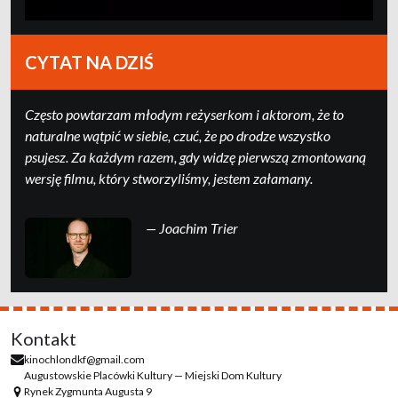
CYTAT NA DZIŚ
Często powtarzam młodym reżyserkom i aktorom, że to
naturalne wątpić w siebie, czuć, że po drodze wszystko
psujesz. Za każdym razem, gdy widzę pierwszą zmontowaną
wersję filmu, który stworzyliśmy, jestem załamany.
— Joachim Trier
Kontakt
kinochlondkf@gmail.com
Augustowskie Placówki Kultury — Miejski Dom Kultury
Rynek Zygmunta Augusta 9