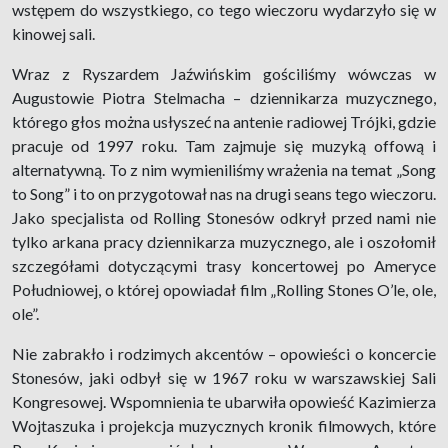
wstępem do wszystkiego, co tego wieczoru wydarzyło się w
kinowej sali.
Wraz z Ryszardem Jaźwińskim gościliśmy wówczas w
Augustowie Piotra Stelmacha – dziennikarza muzycznego,
którego głos można usłyszeć na antenie radiowej Trójki, gdzie
pracuje od 1997 roku. Tam zajmuje się muzyką offową i
alternatywną. To z nim wymieniliśmy wrażenia na temat „Song
to Song” i to on przygotował nas na drugi seans tego wieczoru.
Jako specjalista od Rolling Stonesów odkrył przed nami nie
tylko arkana pracy dziennikarza muzycznego, ale i oszołomił
szczegółami dotyczącymi trasy koncertowej po Ameryce
Południowej, o której opowiadał film „Rolling Stones O’le, ole,
ole”.
Nie zabrakło i rodzimych akcentów – opowieści o koncercie
Stonesów, jaki odbył się w 1967 roku w warszawskiej Sali
Kongresowej. Wspomnienia te ubarwiła opowieść Kazimierza
Wojtaszuka i projekcja muzycznych kronik filmowych, które