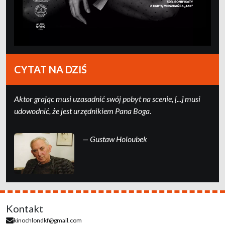
CYTAT NA DZIŚ
Ak­tor grając mu­si uza­sad­nić swój po­byt na sce­nie, [...] mu­si
udo­wod­nić, że jest urzędni­kiem Pa­na Boga.
— Gustaw Holoubek
Kontakt
kinochlondkf@gmail.com