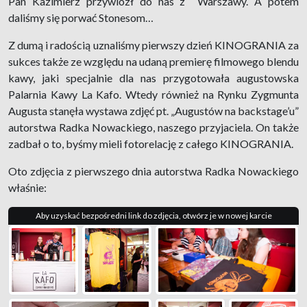
Pan Kazimierz przywiózł do nas z Warszawy. A potem
daliśmy się porwać Stonesom…
Z dumą i radością uznaliśmy pierwszy dzień KINOGRANIA za
sukces także ze względu na udaną premierę filmowego blendu
kawy, jaki specjalnie dla nas przygotowała augustowska
Palarnia Kawy La Kafo. Wtedy również na Rynku Zygmunta
Augusta stanęła wystawa zdjęć pt. „Augustów na backstage’u”
autorstwa Radka Nowackiego, naszego przyjaciela. On także
zadbał o to, byśmy mieli fotorelację z całego KINOGRANIA.
Oto zdjęcia z pierwszego dnia autorstwa Radka Nowackiego
właśnie:
Aby uzyskać bezpośredni link do zdjęcia, otwórz je w nowej karcie