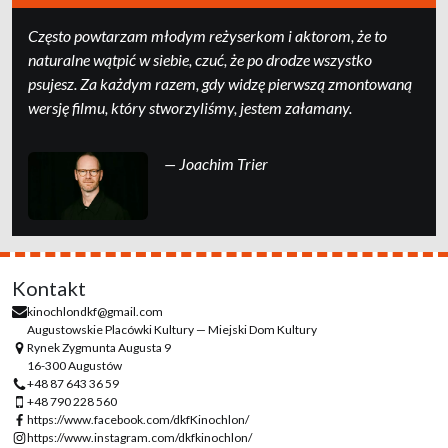
Często powtarzam młodym reżyserkom i aktorom, że to
naturalne wątpić w siebie, czuć, że po drodze wszystko
psujesz. Za każdym razem, gdy widzę pierwszą zmontowaną
wersję filmu, który stworzyliśmy, jestem załamany.
— Joachim Trier
Kontakt
kinochlondkf@gmail.com
Augustowskie Placówki Kultury — Miejski Dom Kultury
Rynek Zygmunta Augusta 9
16-300 Augustów
+48 87 643 36 59
+48 790 228 560
https://www.facebook.com/dkfKinochlon/
https://www.instagram.com/dkfkinochlon/