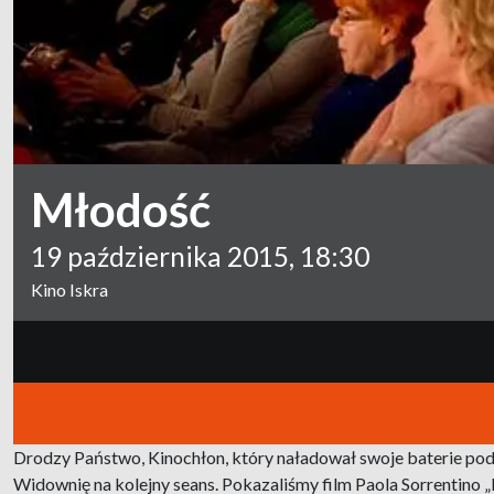
Młodość
19 października 2015, 18:30
Kino Iskra
Drodzy Państwo, Kinochłon, który naładował swoje baterie pod
Widownię na kolejny seans. Pokazaliśmy film Paola Sorrentino 