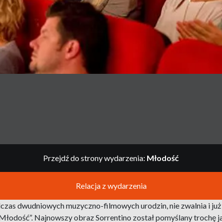
Przejdź do strony wydarzenia:
Młodość
Relacja z wydarzenia
czas dwudniowych muzyczno-filmowych urodzin, nie zwalnia i już
„Młodość”. Najnowszy obraz Sorrentino został pomyślany trochę j