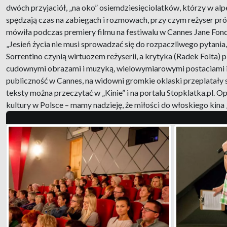
dwóch przyjaciół, „na oko” osiemdziesięciolatków, którzy w al
spędzają czas na zabiegach i rozmowach, przy czym reżyser pró
mówiła podczas premiery filmu na festiwalu w Cannes Jane Fonda
„Jesień życia nie musi sprowadzać się do rozpaczliwego pytania,
Sorrentino czynią wirtuozem reżyserii, a krytyka (Radek Folta) 
cudownymi obrazami i muzyką, wielowymiarowymi postaciami i cię
publiczność w Cannes, na widowni gromkie oklaski przeplatały s
teksty można przeczytać w „Kinie” i na portalu Stopklatka.pl. 
kultury w Polsce – mamy nadzieję, że miłości do włoskiego kina