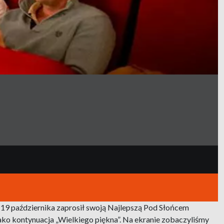
 19 października zaprosił swoją Najlepszą Pod Słońcem
ako kontynuacja „Wielkiego piękna”. Na ekranie zobaczyliśmy