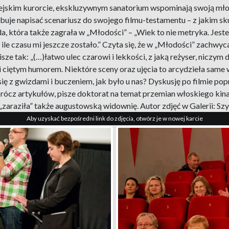
pejskim kurorcie, ekskluzywnym sanatorium wspominają swoją mło
buje napisać scenariusz do swojego filmu-testamentu – z jakim s
, która także zagrała w „Młodości” – „Wiek to nie metryka. Jest
 ile czasu mi jeszcze zostało.” Czyta się, że w „Młodości” zachwy
pisze tak: „(…)łatwo ulec czarowi i lekkości, z jaką reżyser, nicz
tym humorem. Niektóre sceny oraz ujęcia to arcydzieła same w sob
ię z gwizdami i buczeniem, jak było u nas? Dyskusję po filmie po
Oprócz artykułów, pisze doktorat na temat przemian włoskiego kina
 „zaraziła” także augustowską widownię. Autor zdjęć w Galerii: S
Aby uzyskać bezpośredni link do zdjęcia, otwórz je w nowej karcie