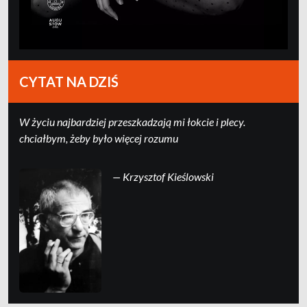
CYTAT NA DZIŚ
W życiu najbardziej przeszkadzają mi łokcie i plecy.
chciałbym, żeby było więcej rozumu
— Krzysztof Kieślowski