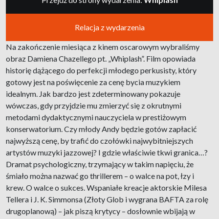
Relacja z wydarzenia
Na zakończenie miesiąca z kinem oscarowym wybraliśmy
obraz Damiena Chazellego pt. „Whiplash”. Film opowiada
historię dążącego do perfekcji młodego perkusisty, który
gotowy jest na poświęcenie za cenę bycia muzykiem
idealnym. Jak bardzo jest zdeterminowany pokazuje
wówczas, gdy przyjdzie mu zmierzyć się z okrutnymi
metodami dydaktycznymi nauczyciela w prestiżowym
konserwatorium. Czy młody Andy będzie gotów zapłacić
najwyższą cenę, by trafić do czołówki najwybitniejszych
artystów muzyki jazzowej? I gdzie właściwie tkwi granica…?
Dramat psychologiczny, trzymający w takim napięciu, że
śmiało można nazwać go thrillerem – o walce na pot, łzy i
krew. O walce o sukces. Wspaniałe kreacje aktorskie Milesa
Tellera i J. K. Simmonsa (Złoty Glob i wygrana BAFTA za rolę
drugoplanową) – jak piszą krytycy – dosłownie wbijają w