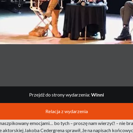
Przejdź do strony wydarzenia:
Winni
Relacja z wydarzenia
 naszpikowany emocjami… bo tych – proszę nam wierzyć! – nie bra
rze aktorskiej Jakoba Cedergrena sprawił, że na napisach końcowyc