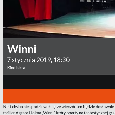
Winni
7 stycznia 2019, 18:30
Kino Iskra
Nikt chyba nie spodziewał się, że wieczór ten będzie dosłownie
thriller Asgara Holma „Winni”, który oparty na fantastycznej g