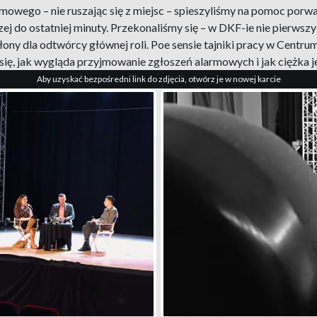
wego – nie ruszając się z miejsc – spieszyliśmy na pomoc porwan
zej do ostatniej minuty. Przekonaliśmy się – w DKF-ie nie pierwszy
 ukłony dla odtwórcy głównej roli. Poe sensie tajniki pracy w Ce
ię, jak wygląda przyjmowanie zgłoszeń alarmowych i jak ciężka je
Aby uzyskać bezpośredni link do zdjęcia, otwórz je w nowej karcie