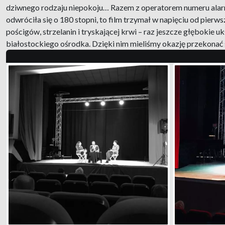
dziwnego rodzaju niepokoju… Razem z operatorem numeru alarmo
odwróciła się o 180 stopni, to film trzymał w napięciu od pierws
pościgów, strzelanin i tryskającej krwi – raz jeszcze głębokie
białostockiego ośrodka. Dzięki nim mieliśmy okazję przekonać s