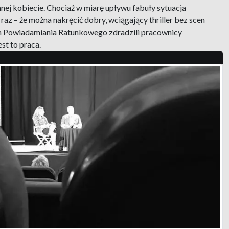
ej kobiecie. Chociaż w miarę upływu fabuły sytuacja
 raz – że można nakręcić dobry, wciągający thriller bez scen
ntrum Powiadamiania Ratunkowego zdradzili pracownicy
st to praca.