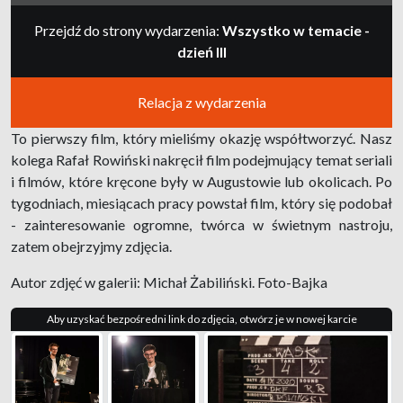
Przejdź do strony wydarzenia:
Wszystko w temacie -
dzień III
Relacja z wydarzenia
To pierwszy film, który mieliśmy okazję współtworzyć. Nasz
kolega Rafał Rowiński nakręcił film podejmujący temat seriali
i filmów, które kręcone były w Augustowie lub okolicach. Po
tygodniach, miesiącach pracy powstał film, który się podobał
- zainteresowanie ogromne, twórca w świetnym nastroju,
zatem obejrzyjmy zdjęcia.
Autor zdjęć w galerii: Michał Żabiliński. Foto-Bajka
Aby uzyskać bezpośredni link do zdjęcia, otwórz je w nowej karcie