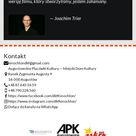
wersję filmu, który stworzyliśmy, jestem załamany.
— Joachim Trier
Kontakt
kinochlondkf@gmail.com
Augustowskie Placówki Kultury — Miejski Dom Kultury
Rynek Zygmunta Augusta 9
16-300 Augustów
+48 87 643 36 59
+48 790 228 560
https://www.facebook.com/dkfKinochlon/
https://www.instagram.com/dkfkinochlon/
Dołącz do kanału na WhatsApp