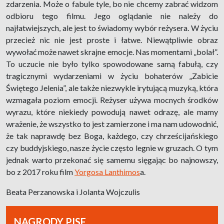
zdarzenia. Może o fabule tyle, bo nie chcemy zabrać widzom
odbioru tego filmu. Jego oglądanie nie należy do
najłatwiejszych, ale jest to świadomy wybór reżysera. W życiu
przecież nic nie jest proste i łatwe. Niewątpliwie obraz
wywołać może nawet skrajne emocje. Nas momentami „bolał”.
To uczucie nie było tylko spowodowane samą fabułą, czy
tragicznymi wydarzeniami w życiu bohaterów „Zabicie
Świętego Jelenia”, ale także niezwykle irytującą muzyką, która
wzmagała poziom emocji. Reżyser używa mocnych środków
wyrazu, które niekiedy powodują nawet odrazę, ale mamy
wrażenie, że wszystko to jest zamierzone i ma nam udowodnić,
że tak naprawdę bez Boga, każdego, czy chrześcijańskiego
czy buddyjskiego, nasze życie często legnie w gruzach. O tym
jednak warto przekonać się samemu sięgając bo najnowszy,
bo z 2017 roku film
Yorgosa Lanthimos
a.
Beata Perzanowska i Jolanta Wojczulis
NAGRODY PISF