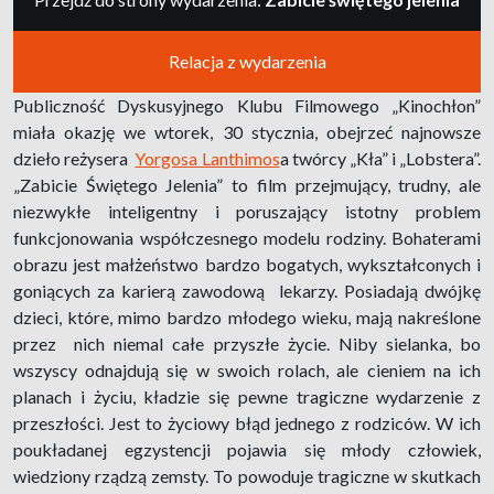
Relacja z wydarzenia
Publiczność Dyskusyjnego Klubu Filmowego „Kinochłon”
miała okazję we wtorek, 30 stycznia, obejrzeć najnowsze
dzieło reżysera
Yorgosa Lanthimos
a twórcy „Kła” i „Lobstera”.
„Zabicie Świętego Jelenia” to film przejmujący, trudny, ale
niezwykłe inteligentny i poruszający istotny problem
funkcjonowania współczesnego modelu rodziny. Bohaterami
obrazu jest małżeństwo bardzo bogatych, wykształconych i
goniących za karierą zawodową lekarzy. Posiadają dwójkę
dzieci, które, mimo bardzo młodego wieku, mają nakreślone
przez nich niemal całe przyszłe życie. Niby sielanka, bo
wszyscy odnajdują się w swoich rolach, ale cieniem na ich
planach i życiu, kładzie się pewne tragiczne wydarzenie z
przeszłości. Jest to życiowy błąd jednego z rodziców. W ich
poukładanej egzystencji pojawia się młody człowiek,
wiedziony rządzą zemsty. To powoduje tragiczne w skutkach