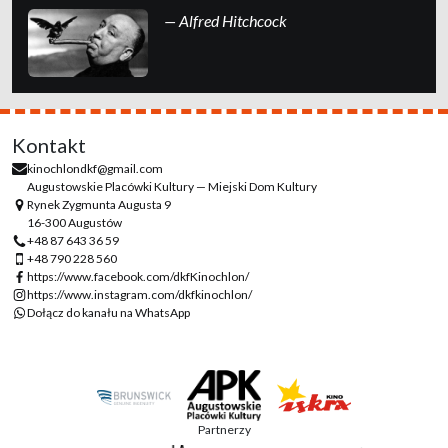
— Alfred Hitchcock
Kontakt
kinochlondkf@gmail.com
Augustowskie Placówki Kultury — Miejski Dom Kultury
Rynek Zygmunta Augusta 9
16-300 Augustów
+48 87 643 36 59
+48 790 228 560
https://www.facebook.com/dkfKinochlon/
https://www.instagram.com/dkfkinochlon/
Dołącz do kanału na WhatsApp
Partnerzy