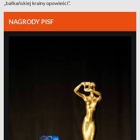
„bałkańskiej krainy opowieści”.
NAGRODY PISF