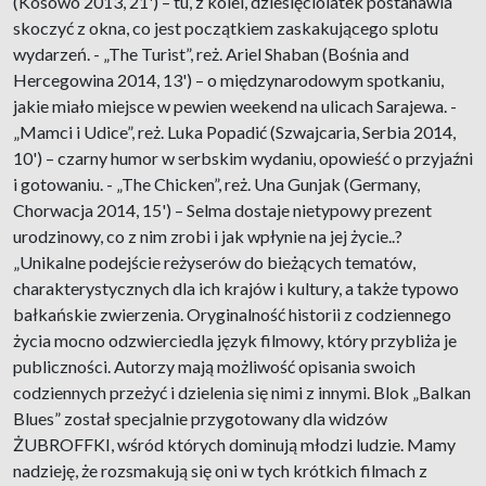
(Kosowo 2013, 21') – tu, z kolei, dziesięciolatek postanawia
skoczyć z okna, co jest początkiem zaskakującego splotu
wydarzeń. - „The Turist”, reż. Ariel Shaban (Bośnia and
Hercegowina 2014, 13') – o międzynarodowym spotkaniu,
jakie miało miejsce w pewien weekend na ulicach Sarajewa. -
„Mamci i Udice”, reż. Luka Popadić (Szwajcaria, Serbia 2014,
10') – czarny humor w serbskim wydaniu, opowieść o przyjaźni
i gotowaniu. - „The Chicken”, reż. Una Gunjak (Germany,
Chorwacja 2014, 15') – Selma dostaje nietypowy prezent
urodzinowy, co z nim zrobi i jak wpłynie na jej życie..?
„Unikalne podejście reżyserów do bieżących tematów,
charakterystycznych dla ich krajów i kultury, a także typowo
bałkańskie zwierzenia. Oryginalność historii z codziennego
życia mocno odzwierciedla język filmowy, który przybliża je
publiczności. Autorzy mają możliwość opisania swoich
codziennych przeżyć i dzielenia się nimi z innymi. Blok „Balkan
Blues” został specjalnie przygotowany dla widzów
ŻUBROFFKI, wśród których dominują młodzi ludzie. Mamy
nadzieję, że rozsmakują się oni w tych krótkich filmach z