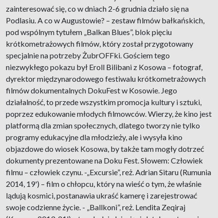
zainteresować się, co w dniach 2-6 grudnia działo się na
Podlasiu. A co w Augustowie? – zestaw filmów bałkańskich,
pod wspólnym tytułem „Balkan Blues”, blok pięciu
krótkometrażowych filmów, który został przygotowany
specjalnie na potrzeby ŻubrOFFki. Gościem tego
niezwykłego pokazu był Eroll Bilibani z Kosowa – fotograf,
dyrektor międzynarodowego festiwalu krótkometrażowych
filmów dokumentalnych DokuFest w Kosowie. Jego
działalność, to przede wszystkim promocja kultury i sztuki,
poprzez edukowanie młodych filmowców. Wierzy, że kino jest
platformą dla zmian społecznych, dlatego tworzy nie tylko
programy edukacyjne dla młodzieży, ale i wysyła kino
objazdowe do wiosek Kosowa, by także tam mogły dotrzeć
dokumenty prezentowane na Doku Fest. Słowem: Człowiek
filmu – człowiek czynu. -„Excursie”, reż. Adrian Sitaru (Rumunia
2014, 19') – film o chłopcu, który na wieść o tym, że właśnie
lądują kosmici, postanawia ukraść kamerę i zarejestrować
swoje codzienne życie. - „Ballkoni”, reż. Lendita Zeqiraj