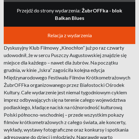
Przejdź do strony wydarzenia:
ŻubrOFFka - blok
Balkan Blues
Relacja z wydarzenia
Dyskusyjny Klub Filmowy „Kinochłon” już po raz czwarty
udowodnił, że w sercu Puszczy Augustowskiej znajdzie się
miejsce dla każdego – nawet dla żubrów. Na początku
grudnia, w kinie „Iskra” zagościła kolejna edycja
Międzynarodowego Festiwalu Filmów Krótkometrażowych
ŻubrOFFka organizowanego przez Białostocki Ośrodek
Kultury. Całe wydarzenie jest niemal tygodniowym cyklem
imprez odbywających się na terenie całego województwa
podlaskiego, kładące nacisk na różnorodność kulturową
Polski północno-wschodniej – przede wszystkim pokazy
filmów krótkometrażowych z całego świata, ale koncerty,
wykłady, wystawy fotograficzne oraz konkursy i spotkania
adresowane do dzieci i młodzieży. Naprawdę warto