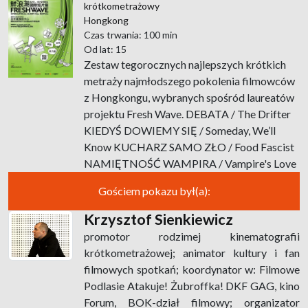
krótkometrażowy
Hongkong
Czas trwania: 100 min
Od lat: 15
Zestaw tegorocznych najlepszych krótkich
metraży najmłodszego pokolenia filmowców
z Hongkongu, wybranych spośród laureatów
projektu Fresh Wave. DEBATA / The Drifter
KIEDYŚ DOWIEMY SIĘ / Someday, We’ll
Know KUCHARZ SAMO ZŁO / Food Fascist
NAMIĘTNOŚĆ WAMPIRA / Vampire's Love
Gościem pokazu był(a):
Krzysztof Sienkiewicz
promotor rodzimej kinematografii
krótkometrażowej; animator kultury i fan
filmowych spotkań; koordynator w: Filmowe
Podlasie Atakuje! Żubroffka! DKF GAG, kino
Forum, BOK-dział filmowy; organizator