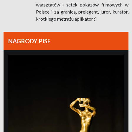
warsztatów i setek pokazów filmowych w
Polsce i za granicą, prelegent, juror, kurator,
krótkiego metrażu aplikator :)
NAGRODY PISF