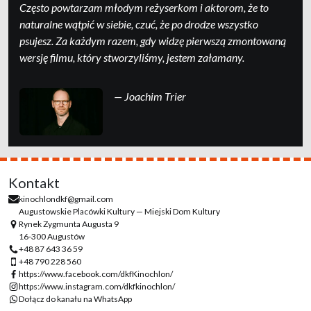
Często powtarzam młodym reżyserkom i aktorom, że to
naturalne wątpić w siebie, czuć, że po drodze wszystko
psujesz. Za każdym razem, gdy widzę pierwszą zmontowaną
wersję filmu, który stworzyliśmy, jestem załamany.
— Joachim Trier
Kontakt
kinochlondkf@gmail.com
Augustowskie Placówki Kultury — Miejski Dom Kultury
Rynek Zygmunta Augusta 9
16-300 Augustów
+48 87 643 36 59
+48 790 228 560
https://www.facebook.com/dkfKinochlon/
https://www.instagram.com/dkfkinochlon/
Dołącz do kanału na WhatsApp