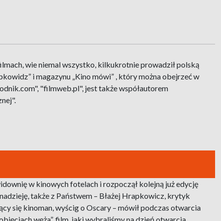
filmach, wie niemal wszystko, kilkukrotnie prowadził polską
apkowidz” i magazynu „Kino mówi” , który można obejrzeć w
godnik.com", "filmweb.pl", jest także współautorem
nej".
idownię w kinowych fotelach i rozpoczął kolejną już edycję
nadzieję, także z Państwem – Błażej Hrapkowicz, krytyk
nujący się kinoman, wyścig o Oscary – mówił podczas otwarcia
objęciach węża”, film, jaki wybraliśmy na dzień otwarcia