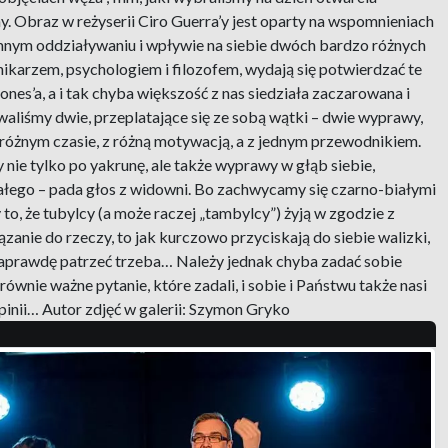
y. Obraz w reżyserii Ciro Guerra’y jest oparty na wspomnieniach
emnym oddziaływaniu i wpływie na siebie dwóch bardzo różnych
karzem, psychologiem i filozofem, wydają się potwierdzać te
nes’a, a i tak chyba większość z nas siedziała zaczarowana i
aliśmy dwie, przeplatające się ze sobą wątki – dwie wyprawy,
 różnym czasie, z różną motywacją, a z jednym przewodnikiem.
nie tylko po yakrunę, ale także wyprawy w głąb siebie,
iałego – pada głos z widowni. Bo zachwycamy się czarno-białymi
to, że tubylcy (a może raczej „tambylcy”) żyją w zgodzie z
zanie do rzeczy, to jak kurczowo przyciskają do siebie walizki,
ie naprawdę patrzeć trzeba… Należy jednak chyba zadać sobie
równie ważne pytanie, które zadali, i sobie i Państwu także nasi
pinii… Autor zdjęć w galerii: Szymon Gryko