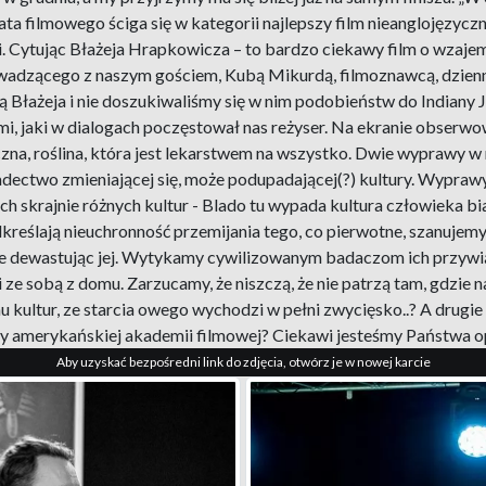
ta filmowego ściga się w kategorii najlepszy film nieanglojęzyczn
ci. Cytując Błażeja Hrapkowicza – to bardzo ciekawy film o wzaj
wadzącego z naszym gościem, Kubą Mikurdą, filmoznawcą, dzienni
ą Błażeja i nie doszukiwaliśmy się w nim podobieństw do Indiany Jo
, jaki w dialogach poczęstował nas reżyser. Na ekranie obserwow
zna, roślina, która jest lekarstwem na wszystko. Dwie wyprawy w
dectwo zmieniającej się, może podupadającej(?) kultury. Wyprawy 
h skrajnie różnych kultur - Blado tu wypada kultura człowieka b
dkreślają nieuchronność przemijania tego, co pierwotne, szanujemy 
e nie dewastując jej. Wytykamy cywilizowanym badaczom ich przywią
źli ze sobą z domu. Zarzucamy, że niszczą, że nie patrzą tam, gdz
u kultur, ze starcia owego wychodzi w pełni zwycięsko..? A drugie 
ody amerykańskiej akademii filmowej? Ciekawi jesteśmy Państwa o
Aby uzyskać bezpośredni link do zdjęcia, otwórz je w nowej karcie