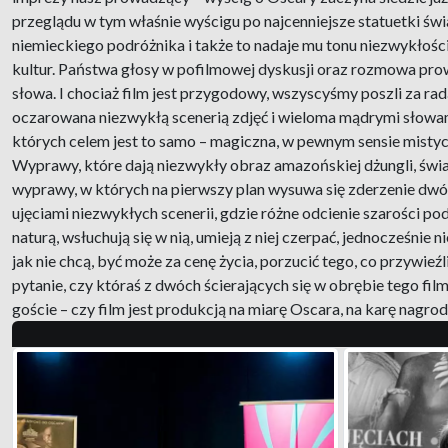
przeglądu w tym właśnie wyścigu po najcenniejsze statuetki świa
niemieckiego podróżnika i także to nadaje mu tonu niezwykłoś
kultur. Państwa głosy w pofilmowej dyskusji oraz rozmowa pro
słowa. I chociaż film jest przygodowy, wszyscyśmy poszli za rad
oczarowana niezwykłą scenerią zdjęć i wieloma mądrymi słowami
których celem jest to samo – magiczna, w pewnym sensie mistyc
Wyprawy, które dają niezwykły obraz amazońskiej dżungli, świa
wyprawy, w których na pierwszy plan wysuwa się zderzenie dwóc
ujęciami niezwykłych scenerii, gdzie różne odcienie szarości po
naturą, wsłuchują się w nią, umieją z niej czerpać, jednocześni
jak nie chcą, być może za cenę życia, porzucić tego, co przywie
pytanie, czy któraś z dwóch ścierających się w obrębie tego film
goście – czy film jest produkcją na miarę Oscara, na karę nagr