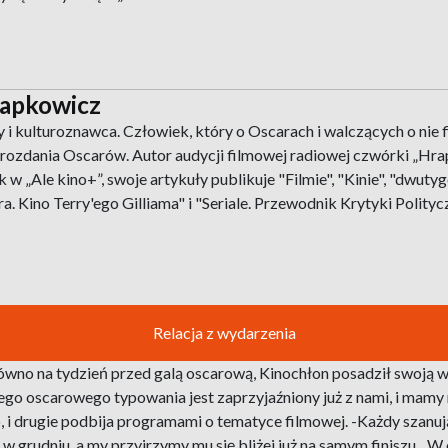
rapkowicz
 i kulturoznawca. Człowiek, który o Oscarach i walczących o nie 
i rozdania Oscarów. Autor audycji filmowej radiowej czwórki „Hr
 w „Ale kino+”, swoje artykuły publikuje "Filmie", "Kinie", "dwuty
 Kino Terry'ego Gilliama" i "Seriale. Przewodnik Krytyki Politycz
Relacja z wydarzenia
Równo na tydzień przed galą oscarową, Kinochłon posadził swoją w
o oscarowego typowania jest zaprzyjaźniony już z nami, i mamy 
edno, i drugie podbija programami o tematyce filmowej. -Każdy sza
 grudniu, a my przyjrzymy mu się bliżej już na samym finiszu. „W 