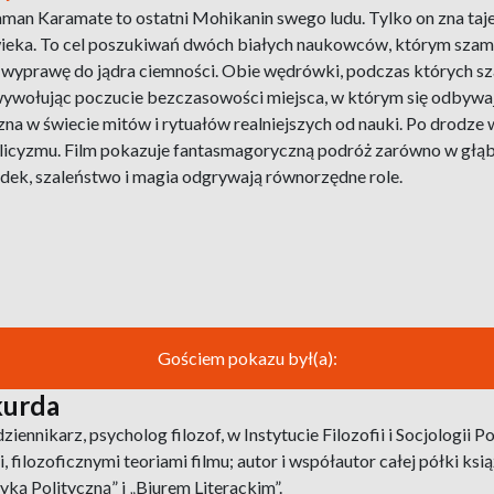
an Karamate to ostatni Mohikanin swego ludu. Tylko on zna tajem
eka. To cel poszukiwań dwóch białych naukowców, którym szaman
c wyprawę do jądra ciemności. Obie wędrówki, podczas których 
wywołując poczucie bezczasowości miejsca, w którym się odbywają.
zna w świecie mitów i rytuałów realniejszych od nauki. Po drodze
licyzmu. Film pokazuje fantasmagoryczną podróż zarówno w głąb A
dek, szaleństwo i magia odgrywają równorzędne role.
Gościem pokazu był(a):
kurda
ziennikarz, psycholog filozof, w Instytucie Filozofii i Socjologi
 filozoficznymi teoriami filmu; autor i współautor całej półki k
yką Polityczną” i „Biurem Literackim”.