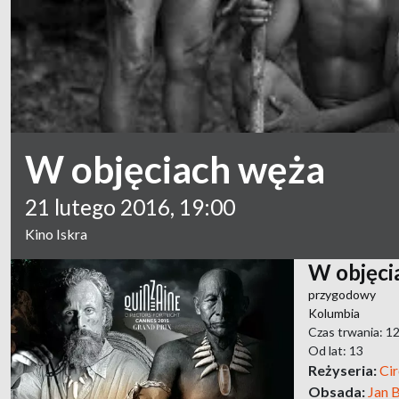
W objęciach węża
21 lutego 2016, 19:00
Kino Iskra
W objęci
przygodowy
Kolumbia
Czas trwania: 1
Od lat: 13
Reżyseria:
Ci
Obsada:
Jan B