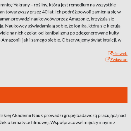
nicę Yakruny – rośliny, która jest remedium na wszystkie
 towarzyszy przez 40 lat. Ich podróż powoli zamienia się w
szaman prowadzi naukowców przez Amazonię, krzyżują się
 Naukowcy uświadamiają sobie, że logika, którą się kierują,
 wiele na nich czeka: od kanibalizmu po zdegenerowane kulty
mazonii, jak i samego siebie. Obserwujemy świat intuicji, w
Filmweb
Zwiastun
i Polskiej Akademii Nauk prowadzi grupę badawczą pracującą nad
siążek o tematyce filmowej, Współpracował między innymi z