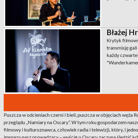
Błażej H
Krytyk filmowy
transmisję gal
każdy czwartek
"Wunderkamera.
Puszcza w odcieniach czerni i bieli, puszcza w objęciach węża 
przeglądu „Namiary na Oscary”. W tym roku gospodarzem naszeg
filmowy i kulturoznawca, człowiek radia i telewizji, który, i j
imprezy nasz prowadzący – wyścig o Oscary zaczyna śledzić już w