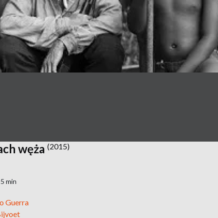
ach węża
(2015)
25 min
ro Guerra
ijvoet