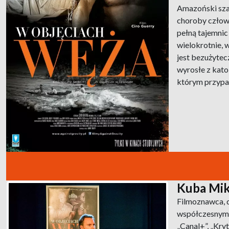
Amazoński szam
choroby człowi
pełną tajemni
wielokrotnie, 
jest bezużytec
wyrosłe z kato
którym przypa
Kuba Mi
Filmoznawca, d
współczesnymi,
„Canal+”, „Kryt