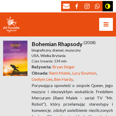
(2018)
Bohemian Rhapsody
biograficzny,
dramat,
muzyczny
USA,
Wielka Brytania
Czas trwania: 134 min
Reżyseria:
Bryan Singer
Obsada:
Rami Malek
,
Lucy Boynton
,
Gwilym Lee
,
Ben Hardy
,
Porywająca opowieść o zespole Queen, jego
muzyce i niezwykłym wokaliście Freddiem
Mercurym (Rami Malek – serial TV ”Mr.
Robot”), który przełamując stereotypy i
konwencje, zdobył uwielbienie niezliczonych