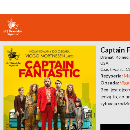
Captain F
Dramat,
Komedi
USA
Czas trwania: 1
Reżyseria:
Ma
Obsada:
Vigg
Ben jest ojcem
jedzą to, co u
sytuacja rodzin