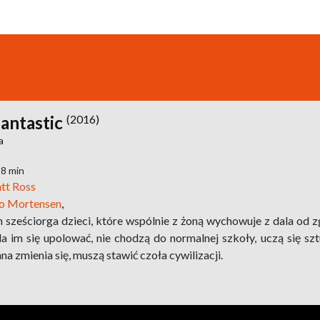
antastic
(2016)
a
18 min
tt Ross
o Mortensen
,
 sześciorga dzieci, które wspólnie z żoną wychowuje z dala od zg
da im się upolować, nie chodzą do normalnej szkoły, uczą się s
na zmienia się, muszą stawić czoła cywilizacji.