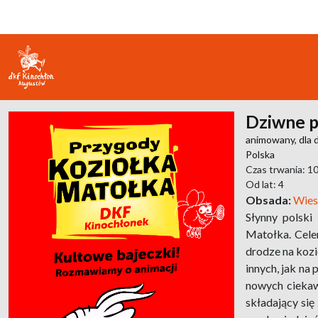
Dziwne p
animowany,
dla 
Polska
Czas trwania: 1
Od lat: 4
Obsada:
Wies
Słynny polski
Matołka. Cele
drodze na kozi
innych, jak na
nowych ciekawy
składający się