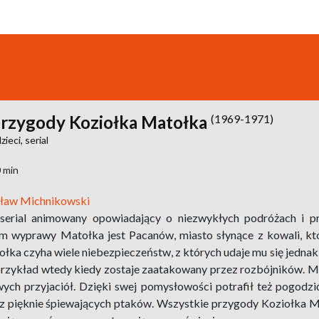
rzygody Koziołka Matołka
(1969-1971)
dzieci,
serial
0 min
ław Michnikowski
 serial animowany opowiadający o niezwykłych podróżach i 
m wyprawy Matołka jest Pacanów, miasto słynące z kowali, któ
ołka czyha wiele
niebezpieczeństw, z których udaje mu się jedna
 przykład wtedy kiedy zostaje zaatakowany przez rozbójników. 
ch przyjaciół. Dzięki swej pomysłowości potrafił też pogodzić
 z pięknie śpiewających ptaków. Wszystkie przygody Koziołka M