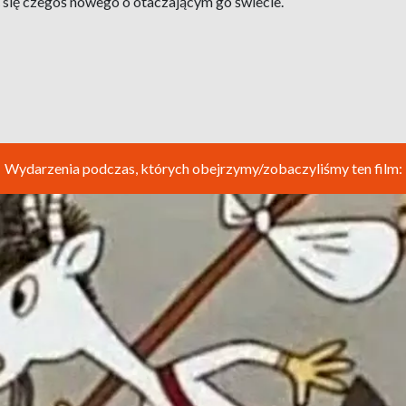
się czegoś nowego o otaczającym go świecie.
Wydarzenia podczas, których obejrzymy/zobaczyliśmy ten film: