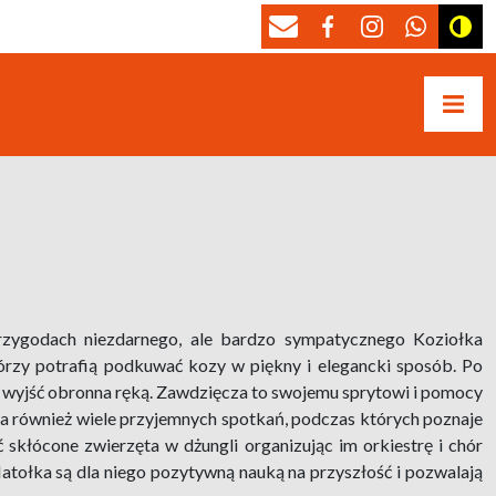
przygodach niezdarnego, ale bardzo sympatycznego Koziołka
rzy potrafią podkuwać kozy w piękny i elegancki sposób. Po
k wyjść obronna ręką. Zawdzięcza to swojemu sprytowi i pomocy
Ma również wiele przyjemnych spotkań, podczas których poznaje
 skłócone zwierzęta w dżungli organizując im orkiestrę i chór
atołka są dla niego pozytywną nauką na przyszłość i pozwalają