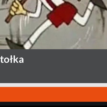
tołka