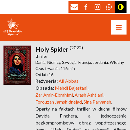
(2022)
Holy Spider
thriller
Dania,
Niemcy,
Szwecja,
Francja,
Jordania,
Włochy
Czas trwania: 116 min
Od lat: 16
Reżyseria:
Ali Abbasi
Obsada:
Mehdi Bajestani
,
Zar Amir-Ebrahimi
,
Arash Ashtiani
,
Forouzan Jamshidnejad
,
Sina Parvaneh
,
Oparty na faktach thriller w duchu filmów
Davida Finchera, a jednocześnie
bezkompromisowy obraz współczesnego
Iranu. "Holy Spider" w reżyserii Aliego