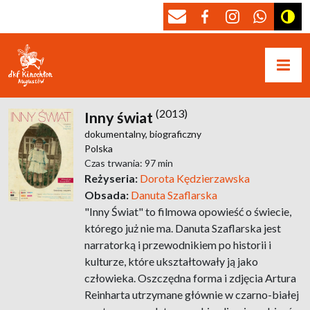
(2013)
Inny świat
dokumentalny,
biograficzny
Polska
Czas trwania: 97 min
Reżyseria:
Dorota Kędzierzawska
Obsada:
Danuta Szaflarska
"Inny Świat" to filmowa opowieść o świecie,
którego już nie ma. Danuta Szaflarska jest
narratorką i przewodnikiem po historii i
kulturze, które ukształtowały ją jako
człowieka. Oszczędna forma i zdjęcia Artura
Reinharta utrzymane głównie w czarno-białej