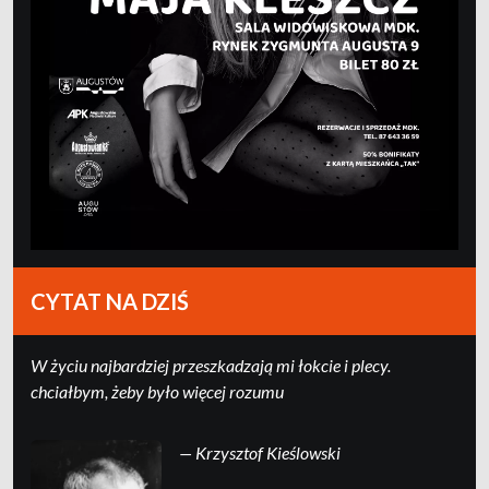
CYTAT NA DZIŚ
W życiu najbardziej przeszkadzają mi łokcie i plecy.
chciałbym, żeby było więcej rozumu
— Krzysztof Kieślowski