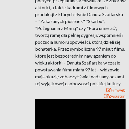
poetyce, przeplatane archiwaliami ze zbiorów
aktorki, a także kadrami z filmowych
produkcji z których słynie Danuta Szaflarska
– "Zakazanych piosenek", "Skarbu",
"Pożegnania z Marią" czy "Pora umierać",
tworzą ramę dla pełnej dygresji, wspomnień i
poczucia humoru opowieści, którą dzieli się
bohaterka. Przez symboliczne 97 minut filmu,
które jest bezpośrednim nawiązaniem do
wieku aktorki – Danuta Szaflarska w czasie
powstawania filmu miała 97 lat – widzowie
mają okazję zobaczyć świat widziany oczami
tej wyjątkowej osobowości polskiej kultury.
Filmweb
Zwiastun