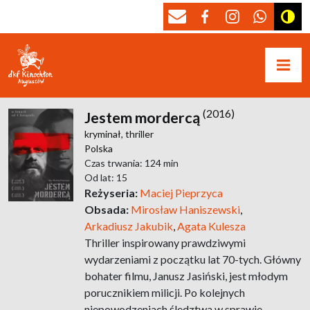
(2016)
Jestem mordercą
kryminał,
thriller
Polska
Czas trwania: 124 min
Od lat: 15
Reżyseria:
Maciej Pieprzyca
Obsada:
Mirosław Haniszewski
,
Arkadiusz Jakubik
,
Agata Kulesza
Thriller inspirowany prawdziwymi
wydarzeniami z początku lat 70-tych. Główny
bohater filmu, Janusz Jasiński, jest młodym
porucznikiem milicji. Po kolejnych
niepowodzeniach śledztwa w sprawie