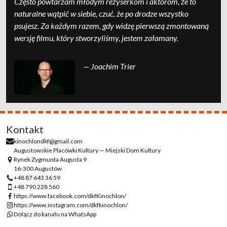
Często powtarzam młodym reżyserkom i aktorom, że to
naturalne wątpić w siebie, czuć, że po drodze wszystko
psujesz. Za każdym razem, gdy widzę pierwszą zmontowaną
wersję filmu, który stworzyliśmy, jestem załamany.
— Joachim Trier
Kontakt
kinochlondkf@gmail.com
Augustowskie Placówki Kultury — Miejski Dom Kultury
Rynek Zygmunta Augusta 9
16-300 Augustów
+48 87 643 36 59
+48 790 228 560
https://www.facebook.com/dkfKinochlon/
https://www.instagram.com/dkfkinochlon/
Dołącz do kanału na WhatsApp