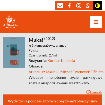
(2012)
Muka!
krótkometrażowy,
dramat
Polska
Czas trwania: 27 min
Reżyseria:
Kordian Kądziela
Obsada:
Arkadiusz Jakubik; Michał Czarnecki; Elżbieta 
Wiodący monotonne życie parkingowy
zostaje niespodziewanie aresztowany.
Filmweb
Wydarzenia podczas, których obejrzymy/zobaczyliśmy