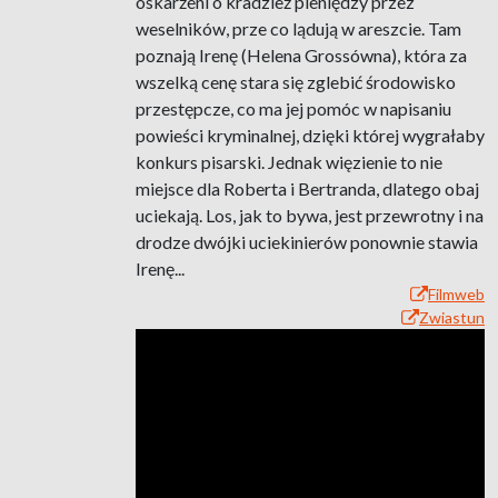
oskarżeni o kradzież pieniędzy przez
weselników, prze co lądują w areszcie. Tam
poznają Irenę (Helena Grossówna), która za
wszelką cenę stara się zglebić środowisko
przestępcze, co ma jej pomóc w napisaniu
powieści kryminalnej, dzięki której wygrałaby
konkurs pisarski. Jednak więzienie to nie
miejsce dla Roberta i Bertranda, dlatego obaj
uciekają. Los, jak to bywa, jest przewrotny i na
drodze dwójki uciekinierów ponownie stawia
Irenę...
Filmweb
Zwiastun