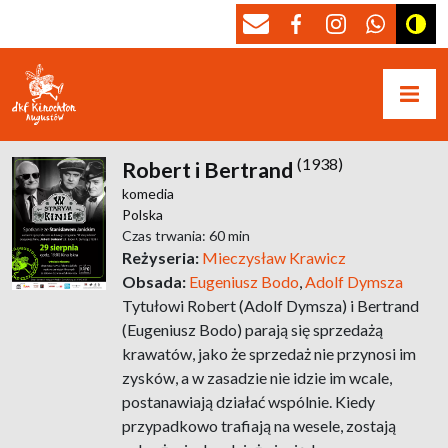
(1938)
Robert i Bertrand
komedia
Polska
Czas trwania: 60 min
Reżyseria:
Mieczysław Krawicz
Obsada:
Eugeniusz Bodo
,
Adolf Dymsza
Tytułowi Robert (Adolf Dymsza) i Bertrand
(Eugeniusz Bodo) parają się sprzedażą
krawatów, jako że sprzedaż nie przynosi im
zysków, a w zasadzie nie idzie im wcale,
postanawiają działać wspólnie. Kiedy
przypadkowo trafiają na wesele, zostają