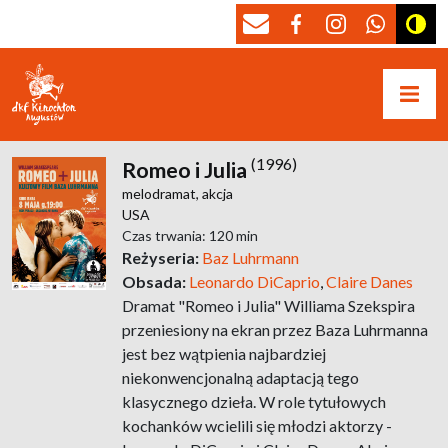
(1996)
Romeo i Julia
melodramat,
akcja
USA
Czas trwania: 120 min
Reżyseria:
Baz Luhrmann
Obsada:
Leonardo DiCaprio
,
Claire Danes
Dramat "Romeo i Julia" Williama Szekspira
przeniesiony na ekran przez Baza Luhrmanna
jest bez wątpienia najbardziej
niekonwencjonalną adaptacją tego
klasycznego dzieła. W role tytułowych
kochanków wcielili się młodzi aktorzy -