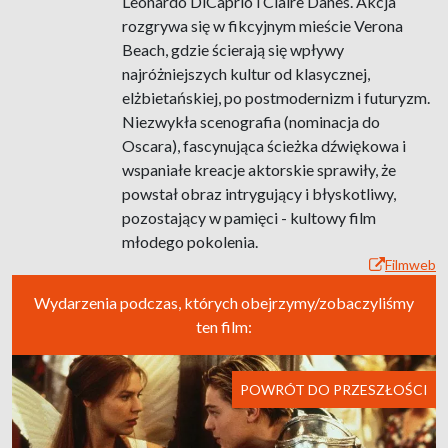
Leonardo DiCaprio i Claire Danes. Akcja
rozgrywa się w fikcyjnym mieście Verona
Beach, gdzie ścierają się wpływy
najróżniejszych kultur od klasycznej,
elżbietańskiej, po postmodernizm i futuryzm.
Niezwykła scenografia (nominacja do
Oscara), fascynująca ścieżka dźwiękowa i
wspaniałe kreacje aktorskie sprawiły, że
powstał obraz intrygujący i błyskotliwy,
pozostający w pamięci - kultowy film
młodego pokolenia.
Filmweb
Wydarzenia podczas, których obejrzymy/zobaczyliśmy
ten film:
POWRÓT DO PRZESZŁOŚCI