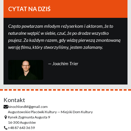
CYTAT NA DZIŚ
Często powtarzam młodym reżyserkom i aktorom, że to
naturalne wątpić w siebie, czuć, że po drodze wszystko
psujesz. Za każdym razem, gdy widzę pierwszą zmontowaną
wersję filmu, który stworzyliśmy, jestem załamany.
— Joachim Trier
Kontakt
kinochlondkf@gmail.com
Augustowskie Placówki Kultury — Miejski Dom Kultury
Rynek Zygmunta Augusta 9
16-300 Augustów
+48 87 643 36 59