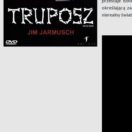
przestaje ist
określającą za
nierealny świat