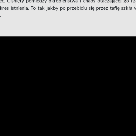
nieć. Ciśnięty pomiędzy okropieństwa i chaos otaczającej go 
kres istnienia. To tak jakby po przebiciu się przez taflę szkła w
.