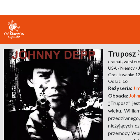
Truposz
(
dramat,
western
USA / Niemcy / 
Czas trwania: 1
Od lat: 16
Reżyseria:
Ji
Obsada:
John
"
Truposz" jest
wieku. Willia
przedziwnego,
nieżyjących c
przemocy. Wbre