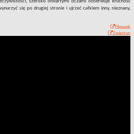
rzeczywistości, szeroko otwartymi oczami obserwuje kruchość
ynurzyć się po drugiej stronie i ujrzeć całkiem inny, nieznany,
Filmweb
Zwiastun