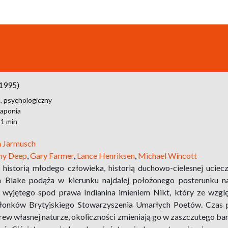
1995)
,
psychologiczny
Japonia
21 min
m Jarmusch
ny Deep
,
Gary Farmer
,
Lance Henriksen
,
Michael Wincott
 historią młodego człowieka, historią duchowo-cielesnej uciec
m Blake podąża w kierunku najdalej położonego posterunku n
 wyjętego spod prawa Indianina imieniem Nikt, który ze wzglę
złonków Brytyjskiego Stowarzyszenia Umarłych Poetów. Czas pł
w własnej naturze, okoliczności zmieniają go w zaszczutego ban