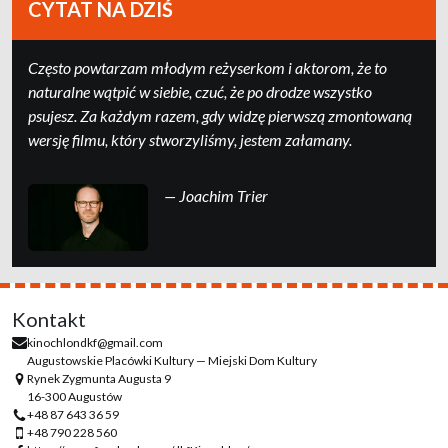
CYTAT NA DZIŚ
Często powtarzam młodym reżyserkom i aktorom, że to
naturalne wątpić w siebie, czuć, że po drodze wszystko
psujesz. Za każdym razem, gdy widzę pierwszą zmontowaną
wersję filmu, który stworzyliśmy, jestem załamany.
— Joachim Trier
Kontakt
kinochlondkf@gmail.com
Augustowskie Placówki Kultury — Miejski Dom Kultury
Rynek Zygmunta Augusta 9
16-300 Augustów
+48 87 643 36 59
+48 790 228 560