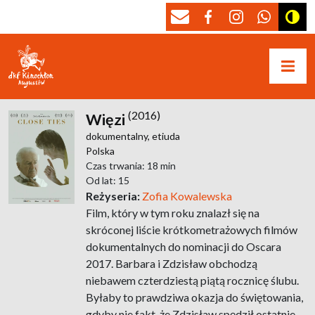
(2016)
Więzi
dokumentalny,
etiuda
Polska
Czas trwania: 18 min
Od lat: 15
Reżyseria:
Zofia Kowalewska
Film, który w tym roku znalazł się na
skróconej liście krótkometrażowych filmów
dokumentalnych do nominacji do Oscara
2017. Barbara i Zdzisław obchodzą
niebawem czterdziestą piątą rocznicę ślubu.
Byłaby to prawdziwa okazja do świętowania,
gdyby nie fakt, że Zdzisław spędził ostatnie