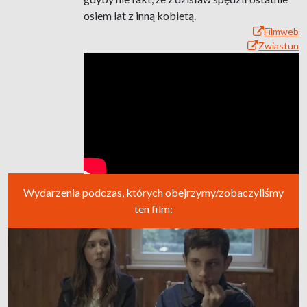
osiem lat z inną kobietą.
Filmweb
Zwiastun
Wydarzenia podczas, których obejrzymy/zobaczyliśmy
ten film: