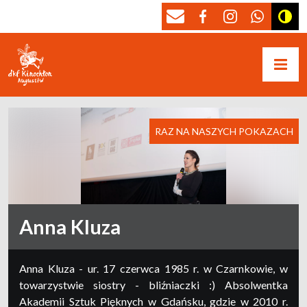
RAZ NA NASZYCH POKAZACH
Anna Kluza
Anna Kluza - ur. 17 czerwca 1985 r. w Czarnkowie, w
towarzystwie siostry - bliźniaczki :) Absolwentka
Akademii Sztuk Pięknych w Gdańsku, gdzie w 2010 r.