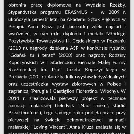
obroniła pracę dyplomową na Wydziale Rzeźby.
Stypendystka programu ERASMUS - w 2009 r.
ukończyła semestr letni na Akademii Sztuk Pięknych w
Perugii. Anna Kluza jest laureatką wielu nagród i
wyróżnień, w tym m.in. dyplomu i medalu Młodego
Pozytywisty Towarzystwa H. Cegielskiego w Poznaniu
(2013 r.), nagrody dziekana ASP w konkursie rysunku
"Gdańsk tu i teraz" (2008) oraz nagrody Rodziny
Kopczyńskich w I Studenckim Biennale Małej Formy
Rzeźbiarskiej im. Prof. Józefa Kopczyńskiego w
Poznaniu (200 .. r.). Autorka kilku wystaw indywidualnych
oraz uczestniczka wystaw zbiorowych w Polsce i
zagranicą (Perugia i Castiglion Fiorentino, Włochy). W
2014 r. zrealizowała pierwszy projekt w technice
animacji malarskiej (teledysk "Nad ranem", studio
Breakthrufilms), tego samego roku podjęła pracę przy
pierwszej na świecie pełnometrażowej animacji
malarskiej "Loving Vincent". Anna Kluza znalazła się w
pierwszej grupie malarzy wybranych do pracy nad filmem