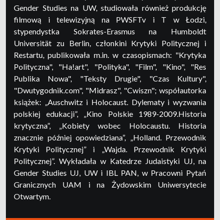
Gender Studies na UW, studiowała również produkcję
filmową i telewizyjną na PWSFTv i T w Łodzi,
stypendystka Sokrates-Erasmus na Humboldt
Universität zu Berlin, członkini Krytyki Politycznej i
Restartu, publikowała m.in. w czasopismach: "Krytyka
Polityczna", "Ha!art", "Polityka", "Film", "Kino", "Res
Publika Nowa", "Teksty Drugie", "Czas Kultury",
"Dwutygodnik.com", "Midrasz", "Cwiszn"; współautorka
książek: „Auschwitz i Holocaust. Dylematy i wyzwania
polskiej edukacji”, „Kino Polskie 1989-2009.Historia
krytyczna”, „Kobiety wobec Holocaustu. Historia
znacznie później opowiedziana”, „Holland. Przewodnik
Krytyki Politycznej” i „Wajda. Przewodnik Krytyki
Politycznej”. Wykładała w Katedrze Judaistyki UJ, na
Gender Studies UJ, UW i IBL PAN, w Pracowni Pytań
Granicznych UAM i na Żydowskim Uniwersytecie
Otwartym.