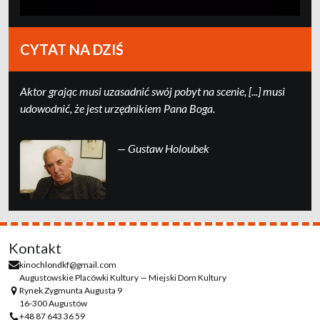
CYTAT NA DZIŚ
Ak­tor grając mu­si uza­sad­nić swój po­byt na sce­nie, [...] mu­si
udo­wod­nić, że jest urzędni­kiem Pa­na Boga.
— Gustaw Holoubek
Kontakt
kinochlondkf@gmail.com
Augustowskie Placówki Kultury — Miejski Dom Kultury
Rynek Zygmunta Augusta 9
16-300 Augustów
+48 87 643 36 59