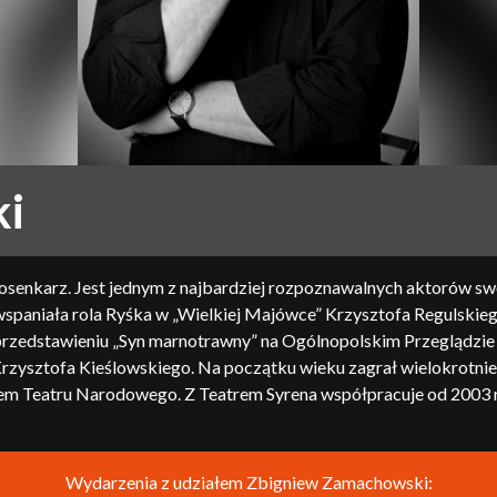
i
z piosenkarz. Jest jednym z najbardziej rozpoznawalnych aktorów
paniała rola Ryśka w „Wielkiej Majówce” Krzysztofa Regulskiego 
 w przedstawieniu „Syn marnotrawny” na Ogólnopolskim Przeglądzi
a Krzysztofa Kieślowskiego. Na początku wieku zagrał wielokrotnie
torem Teatru Narodowego. Z Teatrem Syrena współpracuje od 2003 
Wydarzenia z udziałem Zbigniew Zamachowski: