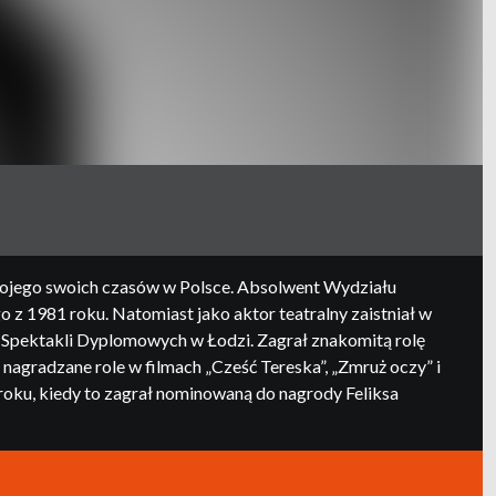
 swojego swoich czasów w Polsce. Absolwent Wydziału
z 1981 roku. Natomiast jako aktor teatralny zaistniał w
e Spektakli Dyplomowych w Łodzi. Zagrał znakomitą rolę
 nagradzane role w filmach „Cześć Tereska”, „Zmruż oczy” i
roku, kiedy to zagrał nominowaną do nagrody Feliksa