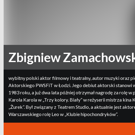
Zbigniew Zamachowsk
wybitny polski aktor filmowy i teatralny, autor muzyki ora
Aktorskiego PWSFiT w Łodzi. Jego debiut aktorski stanowi ws
1983 roku, a już dwa lata później otrzymał nagrodę za rolę
Karola Karola w „Trzy kolory. Biały” w reżyserii mistrza kin
„Żurek”. Był związany z Teatrem Studio, a aktualnie jest ak
Warszawskiego rolę Leo w „Klubie hipochondryków”.